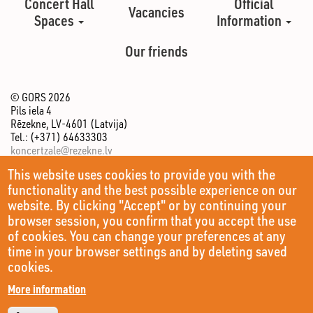
Concert Hall
Official
Vacancies
Spaces
Information
Our friends
© GORS 2026
Pils iela 4
Rēzekne, LV-4601 (Latvija)
Tel.: (+371) 64633303
koncertzale@rezekne.lv
This website uses cookies to provide you with the
functionality and the best possible experience on our
website. By clicking "Accept" or by continuing your
browser session, you confirm that you accept the use
of cookies. You can change your preferences at any
time in your browser settings and by deleting saved
cookies.
More information