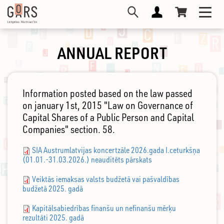
Skip
Toggl
to
navig
main
content
ANNUAL REPORT
Information posted based on the law passed
on january 1st, 2015 "Law on Governance of
Capital Shares of a Public Person and Capital
Companies" section. 58.
SIA Austrumlatvijas koncertzāle 2026.gada I.ceturkšņa
(01.01.-31.03.2026.) neauditēts pārskats
Veiktās iemaksas valsts budžetā vai pašvaldības
budžetā 2025. gadā
Kapitālsabiedrības finanšu un nefinanšu mērķu
rezultāti 2025. gadā