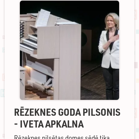
RĒZEKNES GODA PILSONIS
- IVETA APKALNA
Rēzeknes pilsētas domes sēdē tika