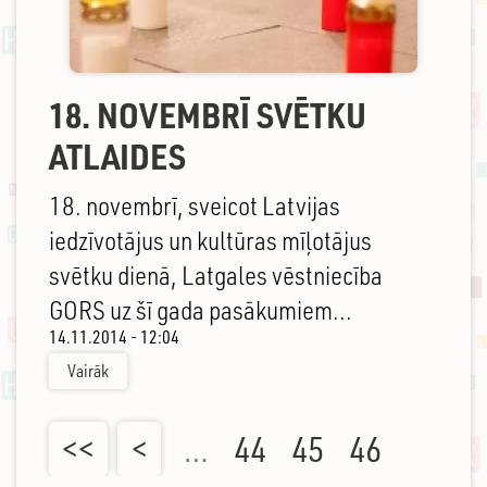
18. NOVEMBRĪ SVĒTKU
ATLAIDES
18. novembrī, sveicot Latvijas
iedzīvotājus un kultūras mīļotājus
svētku dienā, Latgales vēstniecība
GORS uz šī gada pasākumiem...
14.11.2014 - 12:04
Vairāk
<<
<
…
44
45
46