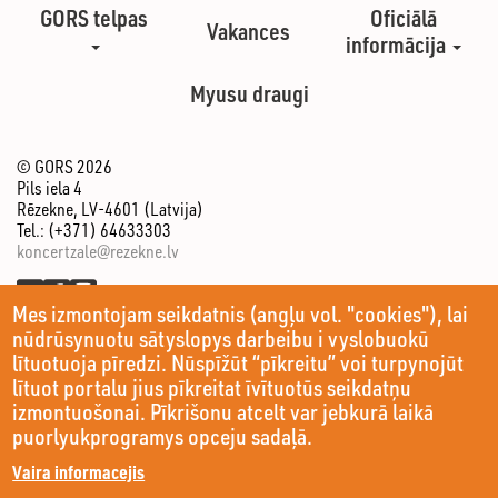
GORS telpas
Oficiālā
Vakances
informācija
Myusu draugi
© GORS 2026
Pils iela 4
Rēzekne, LV-4601 (Latvija)
Tel.: (+371) 64633303
koncertzale@rezekne.lv
Mes izmontojam seikdatnis (angļu vol. "cookies"), lai
nūdrūsynuotu sātyslopys darbeibu i vyslobuokū
lītuotuoja pīredzi. Nūspīžūt “pīkreitu” voi turpynojūt
lītuot portalu jius pīkreitat īvītuotūs seikdatņu
izmontuošonai. Pīkrišonu atcelt var jebkurā laikā
puorlyukprogramys opceju sadaļā.
Vaira informacejis