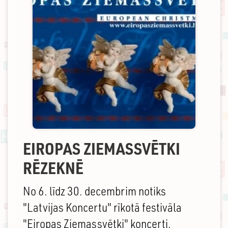
EIROPAS ZIEMASSVĒTKI
RĒZEKNĒ
No 6. līdz 30. decembrim notiks
"Latvijas Koncertu" rīkotā festivāla
"Eiropas Ziemassvētki" koncerti.