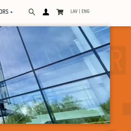
ORS
LAV
ENG