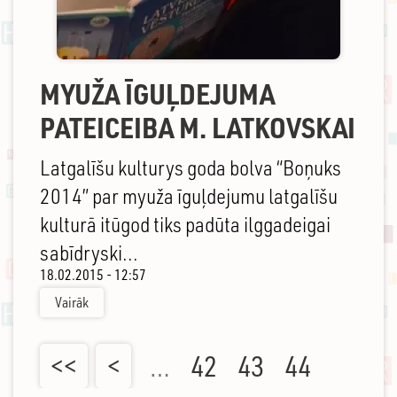
MYUŽA ĪGUĻDEJUMA
PATEICEIBA M. LATKOVSKAI
Latgalīšu kulturys goda bolva “Boņuks
2014” par myuža īguļdejumu latgalīšu
kulturā itūgod tiks padūta ilggadeigai
sabīdryski...
18.02.2015 - 12:57
Vairāk
<<
<
…
42
43
44