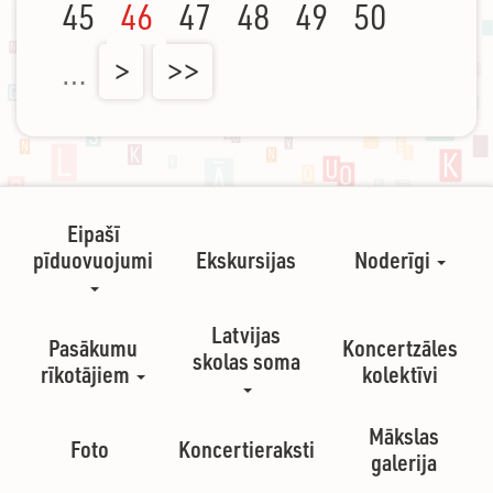
45
46
47
48
49
50
…
>
>>
Eipašī
pīduovuojumi
Ekskursijas
Noderīgi
Latvijas
Pasākumu
Koncertzāles
skolas soma
rīkotājiem
kolektīvi
Mākslas
Foto
Koncertieraksti
galerija