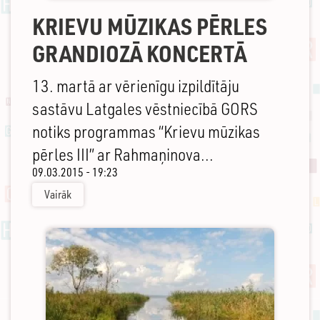
KRIEVU MŪZIKAS PĒRLES
GRANDIOZĀ KONCERTĀ
13. martā ar vērienīgu izpildītāju
sastāvu Latgales vēstniecībā GORS
notiks programmas “Krievu mūzikas
pērles III” ar Rahmaņinova...
09.03.2015 - 19:23
Vairāk