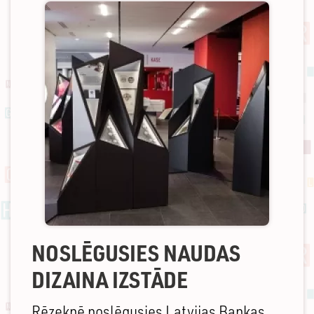
NOSLĒGUSIES NAUDAS
DIZAINA IZSTĀDE
Rēzeknē noslēgusies Latvijas Bankas