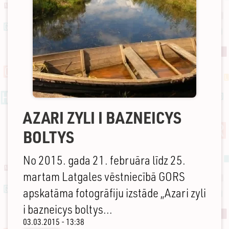
AZARI ZYLI I BAZNEICYS
BOLTYS
No 2015. gada 21. februāra līdz 25.
martam Latgales vēstniecībā GORS
apskatāma fotogrāfiju izstāde „Azari zyli
i bazneicys boltys...
03.03.2015 - 13:38