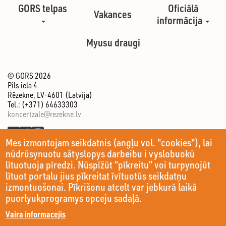
GORS telpas
Oficiālā
Vakances
informācija
Myusu draugi
© GORS 2026
Pils iela 4
Rēzekne, LV-4601 (Latvija)
Tel.: (+371) 64633303
koncertzale@rezekne.lv
Mes izmontojam seikdatnis (angļu vol. "cookies"), lai
nūdrūsynuotu sātyslopys darbeibu i vyslobuokū
lītuotuoja pīredzi. Nūspīžūt “pīkreitu” voi turpynojūt
lītuot portalu jius pīkreitat īvītuotūs seikdatņu
izmontuošonai. Pīkrišonu atcelt var jebkurā laikā
puorlyukprogramys opceju sadaļā.
Vaira informacejis