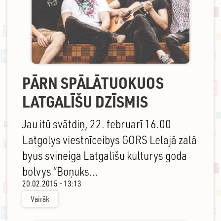
PĀRN SPĀLĀTUOKUOS
LATGALĪŠU DZĪSMIS
Jau itū svātdiņ, 22. februarī 16.00
Latgolys viestnīceibys GORS Lelajā zalā
byus svineiga Latgalīšu kulturys goda
bolvys “Boņuks...
20.02.2015 - 13:13
Vairāk