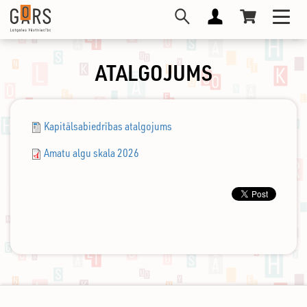
Pārlekt
Toggl
uz
navig
galveno
saturu
ATALGOJUMS
Kapitālsabiedrības atalgojums
Amatu algu skala 2026