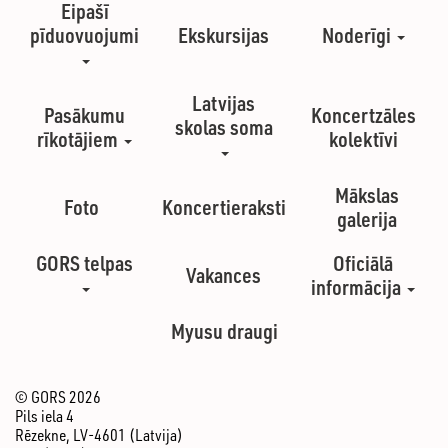
Eipašī
pīduovuojumi
Ekskursijas
Noderīgi
Latvijas
Pasākumu
Koncertzāles
skolas soma
rīkotājiem
kolektīvi
Mākslas
Foto
Koncertieraksti
galerija
GORS telpas
Oficiālā
Vakances
informācija
Myusu draugi
© GORS 2026
Pils iela 4
Rēzekne, LV-4601 (Latvija)