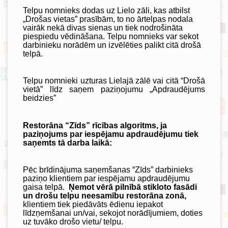
Telpu nomnieks dodas uz Lielo zāli, kas atbilst
„Drošas vietas” prasībām, to no ārtelpas nodala
vairāk nekā divas sienas un tiek nodrošināta
piespiedu vēdināšana. Telpu nomnieks var sekot
darbinieku norādēm un izvēlēties palikt citā drošā
telpā.
Telpu nomnieki uzturas Lielajā zālē vai citā “Drošā
vietā” līdz saņem paziņojumu „Apdraudējums
beidzies”
Restorāna “Zīds” rīcības algoritms, ja
paziņojums par iespējamu apdraudējumu tiek
saņemts tā darba laikā:
Pēc brīdinājuma saņemšanas “Zīds” darbinieks
paziņo klientiem par iespējamu apdraudējumu
gaisa telpā.
Ņemot vērā pilnībā stikloto fasādi
un drošu telpu neesamību restorāna zonā,
klientiem tiek piedāvāts ēdienu iepakot
līdzņemšanai un/vai, sekojot norādījumiem, doties
uz tuvāko drošo vietu/ telpu.