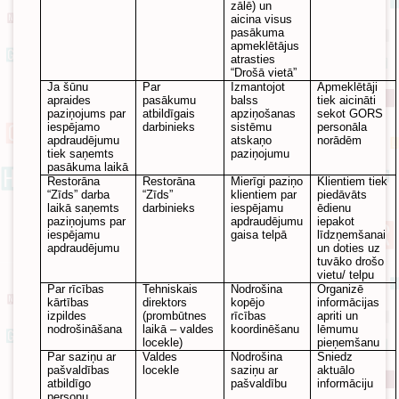
zālē) un
aicina visus
pasākuma
apmeklētājus
atrasties
“Drošā vietā”
Ja šūnu
Par
Izmantojot
Apmeklētāji
apraides
pasākumu
balss
tiek aicināti
paziņojums par
atbildīgais
apziņošanas
sekot GORS
iespējamo
darbinieks
sistēmu
personāla
apdraudējumu
atskaņo
norādēm
tiek saņemts
paziņojumu
pasākuma laikā
Restorāna
Restorāna
Mierīgi paziņo
Klientiem tiek
“Zīds” darba
“Zīds”
klientiem par
piedāvāts
laikā saņemts
darbinieks
iespējamu
ēdienu
paziņojums par
apdraudējumu
iepakot
iespējamu
gaisa telpā
līdzņemšanai
apdraudējumu
un doties uz
tuvāko drošo
vietu/ telpu
Par rīcības
Tehniskais
Nodrošina
Organizē
kārtības
direktors
kopējo
informācijas
izpildes
(prombūtnes
rīcības
apriti un
nodrošināšana
laikā – valdes
koordinēšanu
lēmumu
locekle)
pieņemšanu
Par saziņu ar
Valdes
Nodrošina
Sniedz
pašvaldības
locekle
saziņu ar
aktuālo
atbildīgo
pašvaldību
informāciju
personu