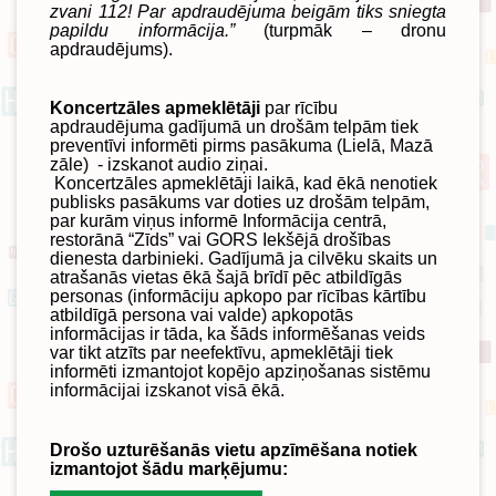
zvani 112! Par apdraudējuma beigām tiks sniegta
papildu informācija.”
(turpmāk – dronu
apdraudējums).
Koncertzāles apmeklētāji
par rīcību
apdraudējuma gadījumā un drošām telpām tiek
preventīvi informēti pirms pasākuma (Lielā, Mazā
zāle) - izskanot audio ziņai.
Koncertzāles apmeklētāji laikā, kad ēkā nenotiek
publisks pasākums var doties uz drošām telpām,
par kurām viņus informē Informācija centrā,
restorānā “Zīds” vai GORS Iekšējā drošības
dienesta darbinieki. Gadījumā ja cilvēku skaits un
atrašanās vietas ēkā šajā brīdī pēc atbildīgās
personas (informāciju apkopo par rīcības kārtību
atbildīgā persona vai valde) apkopotās
informācijas ir tāda, ka šāds informēšanas veids
var tikt atzīts par neefektīvu, apmeklētāji tiek
informēti izmantojot kopējo apziņošanas sistēmu
informācijai izskanot visā ēkā.
Drošo uzturēšanās vietu apzīmēšana notiek
izmantojot šādu marķējumu: