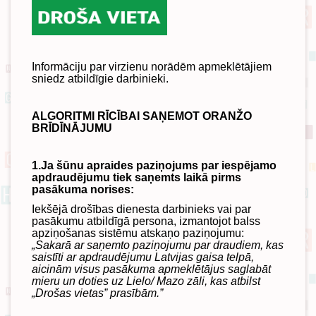
Informāciju par virzienu norādēm apmeklētājiem
sniedz atbildīgie darbinieki.
ALGORITMI RĪCĪBAI SAŅEMOT ORANŽO
BRĪDĪNĀJUMU
1.Ja šūnu apraides paziņojums par iespējamo
apdraudējumu tiek saņemts laikā pirms
pasākuma norises:
Iekšējā drošības dienesta darbinieks vai par
pasākumu atbildīgā persona, izmantojot balss
apziņošanas sistēmu atskaņo paziņojumu:
„Sakarā ar saņemto paziņojumu par draudiem, kas
saistīti ar apdraudējumu Latvijas gaisa telpā,
aicinām visus pasākuma apmeklētājus saglabāt
mieru un doties uz Lielo/ Mazo zāli, kas atbilst
„Drošas vietas” prasībām.”