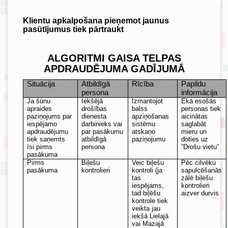
Klientu apkalpošana pieņemot jaunus
pasūtījumus tiek pārtraukt
ALGORITMI GAISA TELPAS
APDRAUDĒJUMA GADĪJUMĀ
Situācija
Atbildīgā
Rīcība
Papildu
persona
informācija
Ja šūnu
Iekšējā
Izmantojot
Ēkā esošās
apraides
drošības
balss
personas tiek
paziņojums par
dienesta
apziņošanas
aicinātas
iespējamo
darbinieks vai
sistēmu
saglabāt
apdraudējumu
par pasākumu
atskaņo
mieru un
tiek saņemts
atbildīgā
paziņojumu
doties uz
īsi pirms
persona
“Drošu vietu”
pasākuma
Pirms
Biļešu
Veic biļešu
Pēc cilvēku
pasākuma
kontrolieri
kontroli (ja
sapulcēšanās
tas
zālē biļešu
iespējams,
kontrolieri
tad biļēšu
aizver durvis
kontrole tiek
veikta jau
iekšā Lielajā
vai Mazajā