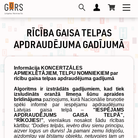
Pārlekt
Toggl
uz
navig
galveno
saturu
RĪCĪBA GAISA TELPAS
APDRAUDĒJUMA GADĪJUMĀ
Informācija KONCERTZĀLES
APMEKLĒTĀJIEM, TELPU NOMNIEKIEM par
rīcību gaisa telpas apdraudējuma gadījumā
Algoritms ir izstrādāts gadījumiem, kad tiek
izsludināts oranžā līmeņa šūnu apraides
brīdinājuma
paziņojums, kurā Nacionālie bruņotie
spēki informē par iespējamu apdraudējumu
Latvijas gaisa telpā –
“IESPĒJAMS
APDRAUDĒJUMS GAISA TELPĀ”,
“RĪKOJIES!”
, vienlaikus nosakot šādu rīcības
kārtību:
“Dodies telpās, ievēro divu sienu principu,
aizver logus un durvis! Ja pamani zemu lidojošu,
aizdomīgu vai bīstamu objektu, netuvojies tam un