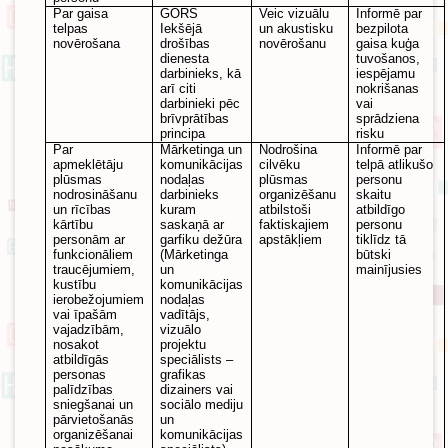
Par gaisa
GORS
Veic vizuālu
Informē par
telpas
Iekšējā
un akustisku
bezpilota
novērošana
drošības
novērošanu
gaisa kuģa
dienesta
tuvošanos,
darbinieks, kā
iespējamu
arī citi
nokrišanas
darbinieki pēc
vai
brīvprātības
sprādziena
principa
risku
Par
Mārketinga un
Nodrošina
Informē par
apmeklētāju
komunikācijas
cilvēku
telpā atlikušo
plūsmas
nodaļas
plūsmas
personu
nodrosināšanu
darbinieks
organizēšanu
skaitu
un rīcības
kuram
atbilstoši
atbildīgo
kārtību
saskaņā ar
faktiskajiem
personu
personām ar
garfiku dežūra
apstākļiem
tiklīdz tā
funkcionāliem
(Mārketinga
būtski
traucējumiem,
un
mainījusies
kustību
komunikācijas
ierobežojumiem
nodaļas
vai īpašām
vadītājs,
vajadzībām,
vizuālo
nosakot
projektu
atbildīgās
speciālists –
personas
grafikas
palīdzības
dizainers vai
sniegšanai un
sociālo mediju
pārvietošanās
un
organizēšanai
komunikācijas