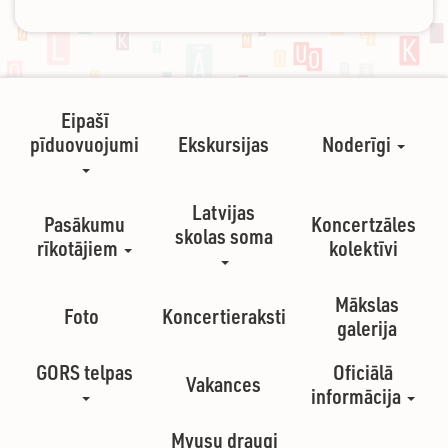
Eipašī
pīduovuojumi
Ekskursijas
Noderīgi
Latvijas
Pasākumu
Koncertzāles
skolas soma
rīkotājiem
kolektīvi
Mākslas
Foto
Koncertieraksti
galerija
GORS telpas
Oficiālā
Vakances
informācija
Myusu draugi