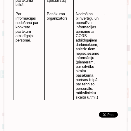
pasākuma
speciālists)
laikā.
Par
Pasākuma
Nodrošina
-
informācijas
organizators
pilnvērtīgu un
nodošanu par
operatīvu
konkrēto
informācijas
pasākum
apmaiņu ar
atbildīgajai
GORS
personai.
atbildīgajiem
darbiniekiem,
sniedz tiem
nepieciešamo
informāciju
(piemēram,
par cilvēku
skaitu
pasākuma
norises telpā,
par tehniso
personālu,
mākslinieku
skaitu u.tml.)