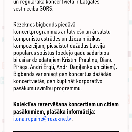
un regulārākā koncertvieta ir Latgales
vēstniecība GORS.
Rēzeknes bigbends piedāvā
koncertprogrammas ar latviešu un ārvalstu
komponistu estrādes un džeza mūzikas
kompozīcijām, piesaistot dažādus Latvijā
populārus solistus (pēdējo gadu sadarbība
bijusi ar dziedātājiem Kristīni Prauliņu, Diānu
Pīrāgs, Andri Ērgli, Andri Daņiļenko un citiem).
Bigbends var sniegt gan koncertus dažādās
koncertvietās, gan kuplināt korporatīvo
pasākumu svinību programmu.
Kolektīva rezervēšana koncertiem un citiem
pasākumiem, plašāka informācija:
ilona.rupaine@rezekne.lv
.