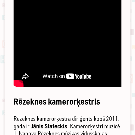
Rēzeknes kamerorķestris
Rēzeknes kamerorķestra diriģents kopš 2011.
Jānis Stafeckis
gada ir
. Kamerorķestrī muzicē
J. Ivanova Rēzeknes mūzikas vidusskolas