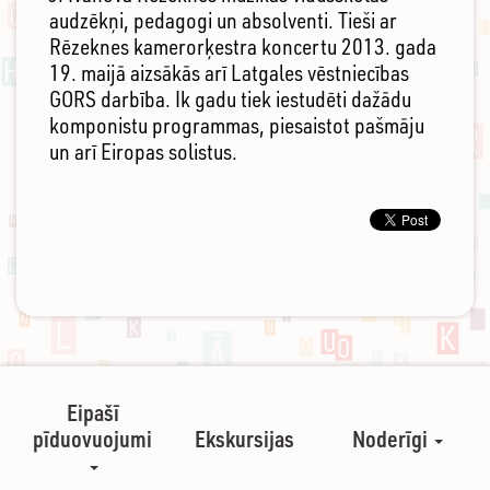
audzēkņi, pedagogi un absolventi. Tieši ar
Rēzeknes kamerorķestra koncertu 2013. gada
19. maijā aizsākās arī Latgales vēstniecības
GORS darbība. Ik gadu tiek iestudēti dažādu
komponistu programmas, piesaistot pašmāju
un arī Eiropas solistus.
Eipašī
pīduovuojumi
Ekskursijas
Noderīgi