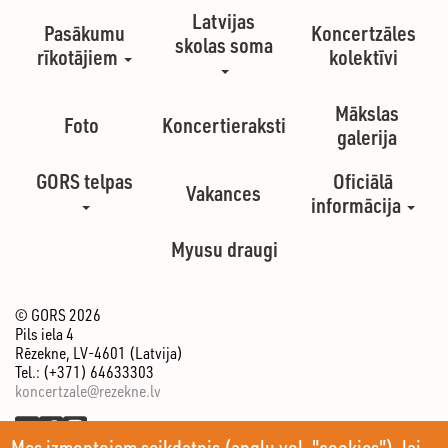
Latvijas
Pasākumu
Koncertzāles
skolas soma
rīkotājiem
kolektīvi
Mākslas
Foto
Koncertieraksti
galerija
GORS telpas
Oficiālā
Vakances
informācija
Myusu draugi
© GORS 2026
Pils iela 4
Rēzekne, LV-4601 (Latvija)
Tel.: (+371) 64633303
koncertzale@rezekne.lv
Mes izmontojam seikdatnis (angļu vol. "cookies"), lai