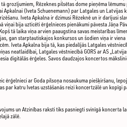
n tā grozījumiem, Rēzeknes pilsētas dome pieņēma lēmumu 
ai Apkalnai (Iveta Schuenemann) par Latgales un Latvijas 
rizēšanu. Iveta Apkalna ir dzimusi Rēzeknē un ir darījusi s
 viņai bija uzticēti ērģelnieces pienākumi pāvesta Jāņa Pāvi
opš tā laika viņa arvien paaugstina savas meistarības līmeni
as, gan starptautiskajos konkursos un šodien viņa ir viena
cēm. Iveta Apkalna bija tā, kas piedalījās Latgales vēstnie
 viņas neatlaidībai, Latgales vēstniecībā GORS ar AS „Latvija
sia digitālās ērģeles. Savos daudzajos koncertos māksliniec
ic ērģelnieci ar Goda pilsoņa nosaukuma piešķiršanu, lepo
s par katru Ivetas uzstāšanās reizi koncertzālē un kopīgi p
jums un Atzinības raksti tiks pasniegti svinīgā koncerta la
lajā zālē.