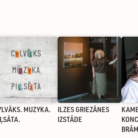
YLVĀKS. MUZYKA.
ILZES GRIEZĀNES
KAME
IĻSĀTA.
IZSTĀDE
KONC
BRĀM