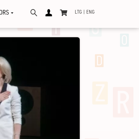
ORS
LTG
ENG