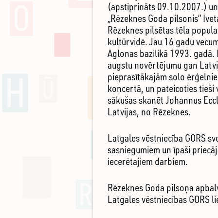
(apstiprināts 09.10.2007.) u
„Rēzeknes Goda pilsonis” Ivet
Rēzeknes pilsētas tēla popula
kultūrvidē. Jau 16 gadu vecumā
Aglonas bazilikā 1993. gadā. K
augstu novērtējumu gan Latvij
pieprasītākajām solo ērģelnie
koncertā, un pateicoties tieši
sākušas skanēt Johannus Eccle
Latvijas, no Rēzeknes.
Latgales vēstniecība GORS sve
sasniegumiem un īpaši priecāja
iecerētajiem darbiem.
Rēzeknes Goda pilsoņa apbalvo
Latgales vēstniecības GORS lie