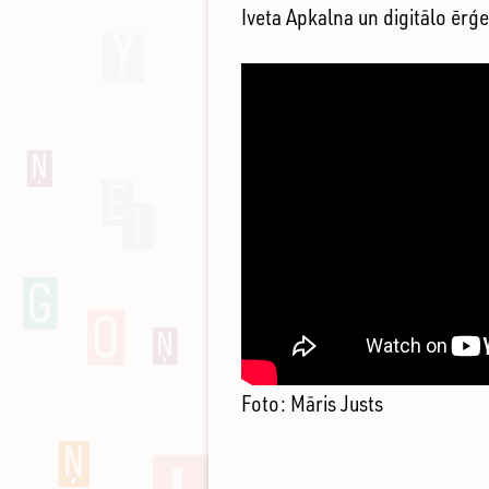
Iveta Apkalna un digitālo ērģ
DIGITĀLO
ĒRĢEĻU
IESKANDINĀ
KONCERTS
LATGALES
VĒSTNIECĪBĀ
GORS
Foto: Māris Justs