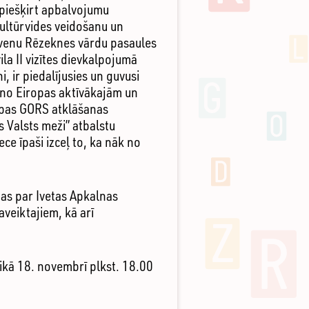
piešķirt apbalvojumu
kultūrvides veidošanu un
lavenu Rēzeknes vārdu pasaules
la II vizītes dievkalpojumā
, ir piedalījusies un guvusi
 no Eiropas aktīvākajām un
cības GORS atklāšanas
s Valsts meži” atbalstu
e īpaši izceļ to, ka nāk no
jas par Ivetas Apkalnas
aveiktajiem, kā arī
ikā 18. novembrī plkst. 18.00