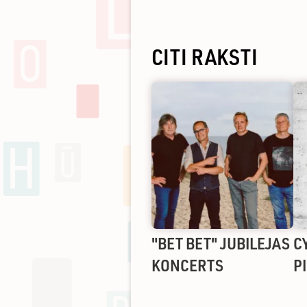
CITI RAKSTI
"BET BET" JUBILEJAS
C
KONCERTS
P