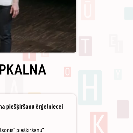
APKALNA
a piešķiršanu ērģelniecei
sonis” piešķiršanu”