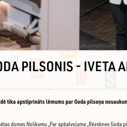
DA PILSONIS - IVETA 
dē tika apstiprināts lēmums par Goda pilsoņa nosaukum
sētas domes Nolikumu „Par apbalvojuma „Rēzeknes Goda pil