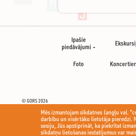
Ipašie
Ekskursi
piedāvājumi
Foto
Koncertier
© GORS 2026
Pils iela 4
Mēs izmantojam sīkdatnes (angļu val. "c
Rēzekne, LV-4601 (Latvija)
Tel.: (+371) 64633303
darbību un visērtāko lietotāja pieredzi. 
koncertzale@rezekne.lv
sesiju, Jūs apstiprināt, ka piekrītat izma
sīkdatņu lietošanas iestatījumus var mai