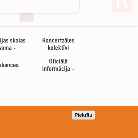
ijas skolas
Koncertzāles
soma
kolektīvi
Oficiālā
akances
informācija
Piekrītu