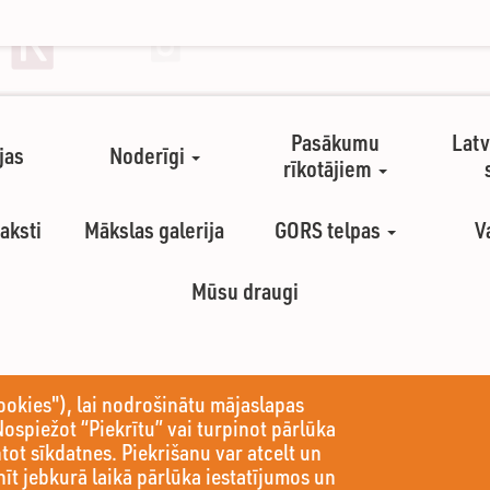
Pasākumu
Latv
jas
Noderīgi
rīkotājiem
aksti
Mākslas galerija
GORS telpas
V
Mūsu draugi
ookies"), lai nodrošinātu mājaslapas
Nospiežot “Piekrītu” vai turpinot pārlūka
ntot sīkdatnes. Piekrišanu var atcelt un
nīt jebkurā laikā pārlūka iestatījumos un