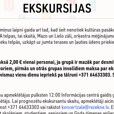
EKSKURSIJAS
iņus laipni gaida arī tad, kad šeit nenotiek kultūras pasāku
telpas, tai skaitā, Mazo un Lielo zāli, orķestra mēģinājumu 
ieku telpās, uzkāpt uz jumta terases un ļauties ūdens prieki
ksā 2,00 € vienai personai, ja grupā ir mazāk par desmit
oriem, pirmās un otrās grupas invalīdiem maksa par eksk
vismaz vienu dienu iepriekš pa tālruni +371 64633303. 
u apmeklētājus pulksten 12.00 Informācijas centrā gaidīs gi
bētājs. Lai prognozētu ekskursantu skaitu, apmeklētāji aicinā
anot +371 64633303 vai rakstot
koncertzale
@rezekne.lv
. 
 bet skolēniem, studentiem, senioriem un Goda ģimenes apl