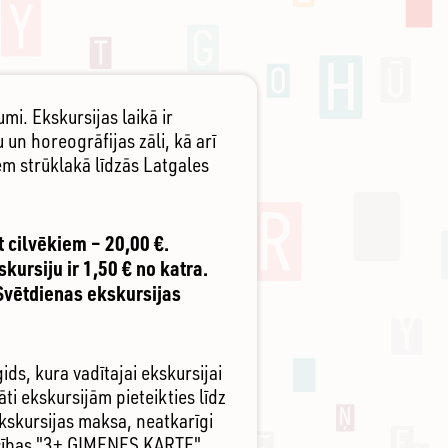
mi. Ekskursijas laikā ir
un horeogrāfijas zāli, kā arī
em strūklakā līdzās Latgales
 cilvēkiem – 20,00 €.
ursiju ir 1,50 € no katra.
Svētdienas ekskursijas
ds, kura vadītajai ekskursijai
ti ekskursijām pieteikties līdz
Ekskursijas maksa, neatkarīgi
iecības "3+ ĢIMENES KARTE"