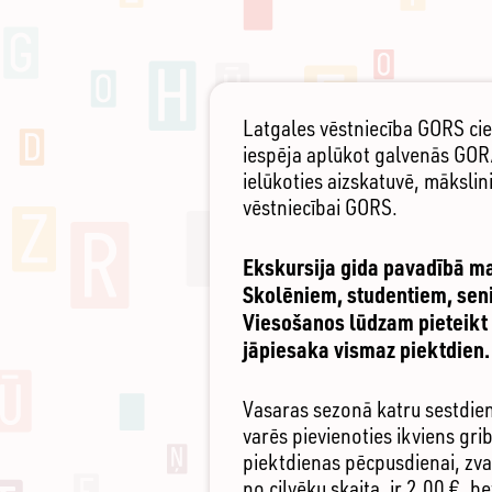
Latgales vēstniecība GORS ciem
iespēja aplūkot galvenās GORA 
ielūkoties aizskatuvē, mākslin
vēstniecībai GORS.
Ekskursija gida pavadībā ma
Skolēniem, studentiem, seni
Viesošanos lūdzam pieteikt 
jāpiesaka vismaz piektdien.
Vasaras sezonā katru sestdien
varēs pievienoties ikviens gri
piektdienas pēcpusdienai, zv
no cilvēku skaita, ir 2,00 €,