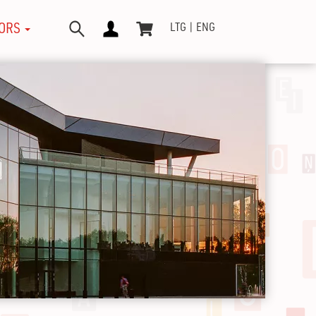
ORS
LTG
ENG