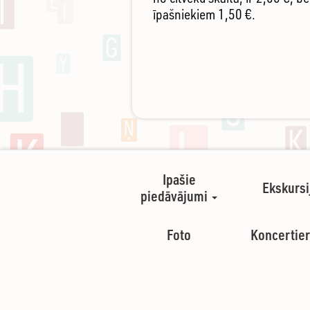
īpašniekiem 1,50 €.
Ipašie
Ekskursi
piedāvājumi
Foto
Koncertier