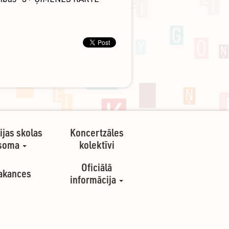
ijas skolas
Koncertzāles
soma
kolektīvi
Oficiālā
akances
informācija