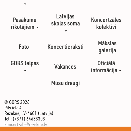
Latvijas
Pasākumu
Koncertzāles
skolas soma
rīkotājiem
kolektīvi
Mākslas
Foto
Koncertieraksti
galerija
GORS telpas
Oficiālā
Vakances
informācija
Mūsu draugi
© GORS 2026
Pils iela 4
Rēzekne, LV-4601 (Latvija)
Tel.: (+371) 64633303
koncertzale@rezekne.lv