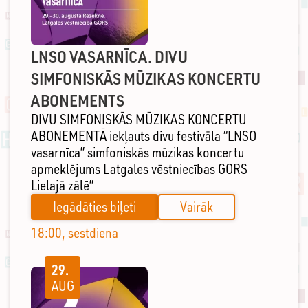
LNSO VASARNĪCA. DIVU
SIMFONISKĀS MŪZIKAS KONCERTU
ABONEMENTS
DIVU SIMFONISKĀS MŪZIKAS KONCERTU
ABONEMENTĀ iekļauts divu festivāla “LNSO
vasarnīca” simfoniskās mūzikas koncertu
apmeklējums Latgales vēstniecības GORS
Lielajā zālē”
Iegādāties biļeti
Vairāk
18:00, sestdiena
29.
AUG