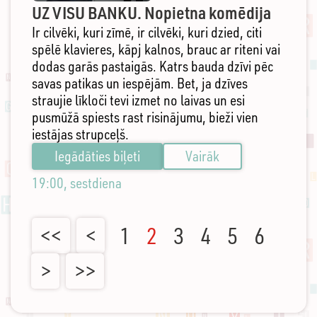
UZ VISU BANKU. Nopietna komēdija
Ir cilvēki, kuri zīmē, ir cilvēki, kuri dzied, citi
spēlē klavieres, kāpj kalnos, brauc ar riteni vai
dodas garās pastaigās. Katrs bauda dzīvi pēc
savas patikas un iespējām. Bet, ja dzīves
straujie līkloči tevi izmet no laivas un esi
pusmūžā spiests rast risinājumu, bieži vien
iestājas strupceļš.
Iegādāties biļeti
Vairāk
19:00, sestdiena
<<
<
1
2
3
4
5
6
>
>>