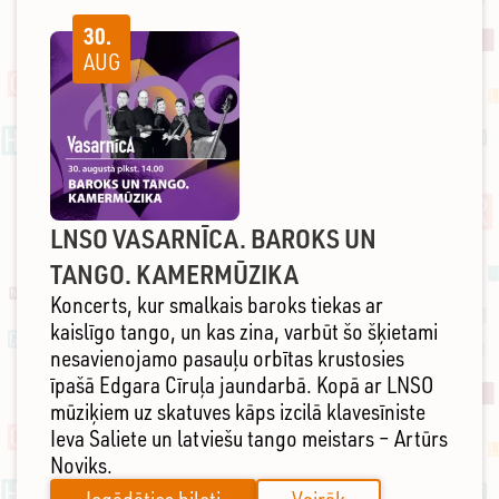
30.
AUG
LNSO VASARNĪCA. BAROKS UN
TANGO. KAMERMŪZIKA
Koncerts, kur smalkais baroks tiekas ar
kaislīgo tango, un kas zina, varbūt šo šķietami
nesavienojamo pasauļu orbītas krustosies
īpašā Edgara Cīruļa jaundarbā. Kopā ar LNSO
mūziķiem uz skatuves kāps izcilā klavesīniste
Ieva Saliete un latviešu tango meistars – Artūrs
Noviks.