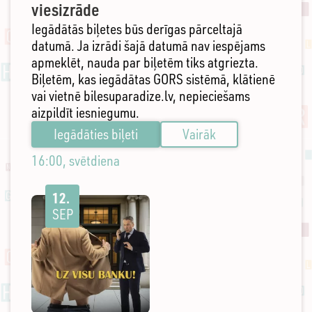
viesizrāde
Iegādātās biļetes būs derīgas pārceltajā
datumā. Ja izrādi šajā datumā nav iespējams
apmeklēt, nauda par biļetēm tiks atgriezta.
Biļetēm, kas iegādātas GORS sistēmā, klātienē
vai vietnē bilesuparadize.lv, nepieciešams
aizpildīt iesniegumu.
Iegādāties biļeti
Vairāk
16:00, svētdiena
12.
SEP