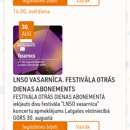
Iegādāties biļeti
Vairāk
14:00, svētdiena
30.
AUG
LNSO VASARNĪCA. FESTIVĀLA OTRĀS
DIENAS ABONEMENTS
FESTIVĀLA OTRĀS DIENAS ABONEMENTĀ
iekļauts divu festivāla “LNSO vasarnīca”
koncertu apmeklējums Latgales vēstniecībā
GORS 30. augustā
Iegādāties biļeti
Vairāk