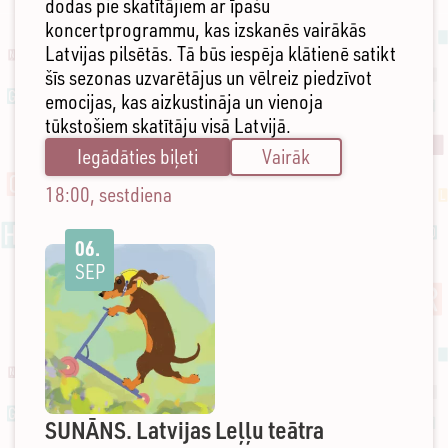
dodas pie skatītājiem ar īpašu
koncertprogrammu, kas izskanēs vairākās
Latvijas pilsētās. Tā būs iespēja klātienē satikt
šīs sezonas uzvarētājus un vēlreiz piedzīvot
emocijas, kas aizkustināja un vienoja
tūkstošiem skatītāju visā Latvijā.
Iegādāties biļeti
Vairāk
18:00, sestdiena
06.
SEP
SUNĀNS. Latvijas Leļļu teātra