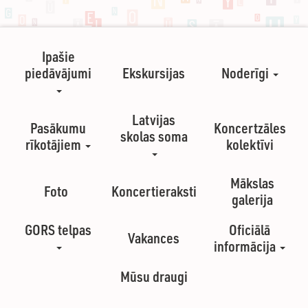
Ipašie
piedāvājumi
Ekskursijas
Noderīgi
Latvijas
Pasākumu
Koncertzāles
skolas soma
rīkotājiem
kolektīvi
Mākslas
Foto
Koncertieraksti
galerija
GORS telpas
Oficiālā
Vakances
informācija
Mūsu draugi