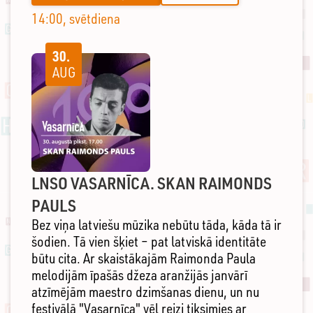
14:00, svētdiena
30.
AUG
LNSO VASARNĪCA. SKAN RAIMONDS
PAULS
Bez viņa latviešu mūzika nebūtu tāda, kāda tā ir
šodien. Tā vien šķiet – pat latviskā identitāte
būtu cita. Ar skaistākajām Raimonda Paula
melodijām īpašās džeza aranžijās janvārī
atzīmējām maestro dzimšanas dienu, un nu
festivālā "Vasarnīca" vēl reizi tiksimies ar