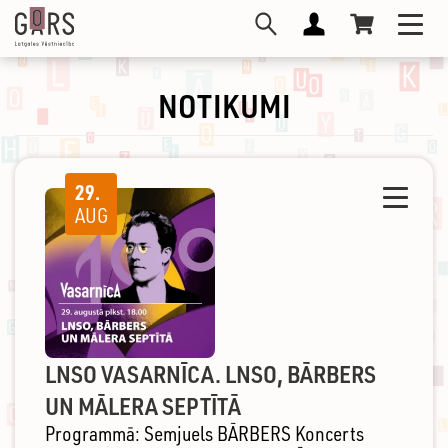
Pārlekt
Toggl
uz
navig
galveno
saturu
NOTIKUMI
29.
Toggle
AUG
navigati
LNSO VASARNĪCA. LNSO, BĀRBERS
UN MĀLERA SEPTĪTĀ
Programmā: Semjuels BĀRBERS Koncerts