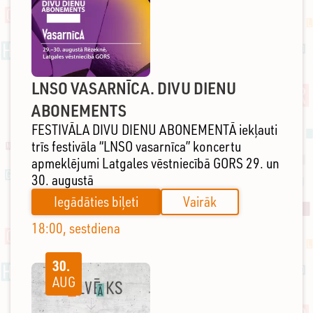
LNSO VASARNĪCA. DIVU DIENU
ABONEMENTS
FESTIVĀLA DIVU DIENU ABONEMENTĀ iekļauti
trīs festivāla “LNSO vasarnīca” koncertu
apmeklējumi Latgales vēstniecībā GORS 29. un
30. augustā
Iegādāties biļeti
Vairāk
18:00, sestdiena
30.
AUG