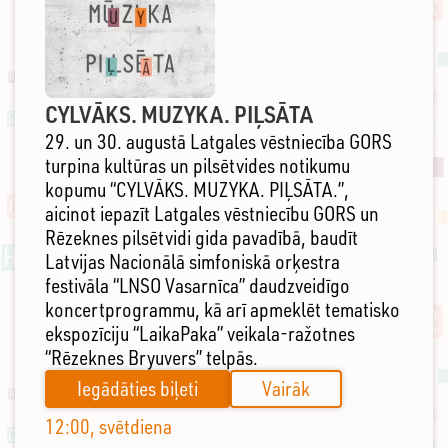
CYLVĀKS. MUZYKA. PIĻSĀTA
29. un 30. augustā Latgales vēstniecība GORS
turpina kultūras un pilsētvides notikumu
kopumu “CYLVĀKS. MUZYKA. PIĻSĀTA.”,
aicinot iepazīt Latgales vēstniecību GORS un
Rēzeknes pilsētvidi gida pavadībā, baudīt
Latvijas Nacionālā simfoniskā orķestra
festivāla “LNSO Vasarnīca” daudzveidīgo
koncertprogrammu, kā arī apmeklēt tematisko
ekspozīciju “LaikaPaka” veikala-ražotnes
“Rēzeknes Bryuvers” telpās.
Iegādāties biļeti
Vairāk
12:00, svētdiena