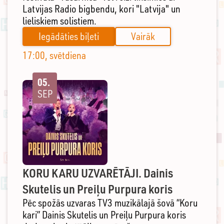
Latvijas Radio bigbendu, kori "Latvija" un
lieliskiem solistiem.
Iegādāties biļeti
Vairāk
17:00, svētdiena
05.
SEP
KORU KARU UZVARĒTĀJI. Dainis
Skutelis un Preiļu Purpura koris
Pēc spožās uzvaras TV3 muzikālajā šovā “Koru
kari” Dainis Skutelis un Preiļu Purpura koris