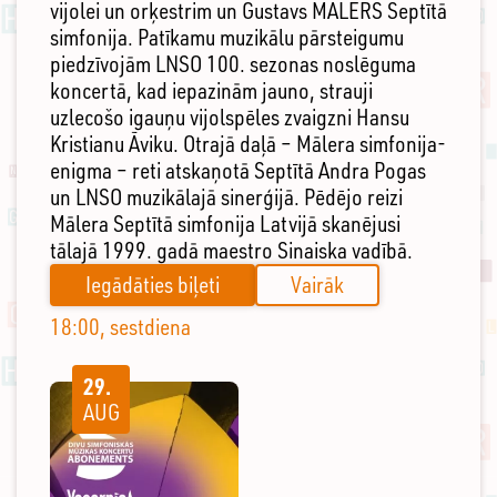
vijolei un orķestrim un Gustavs MĀLERS Septītā
simfonija. Patīkamu muzikālu pārsteigumu
piedzīvojām LNSO 100. sezonas noslēguma
koncertā, kad iepazinām jauno, strauji
uzlecošo igauņu vijolspēles zvaigzni Hansu
Kristianu Āviku. Otrajā daļā – Mālera simfonija-
enigma – reti atskaņotā Septītā Andra Pogas
un LNSO muzikālajā sinerģijā. Pēdējo reizi
Mālera Septītā simfonija Latvijā skanējusi
tālajā 1999. gadā maestro Sinaiska vadībā.
Iegādāties biļeti
Vairāk
18:00, sestdiena
29.
AUG