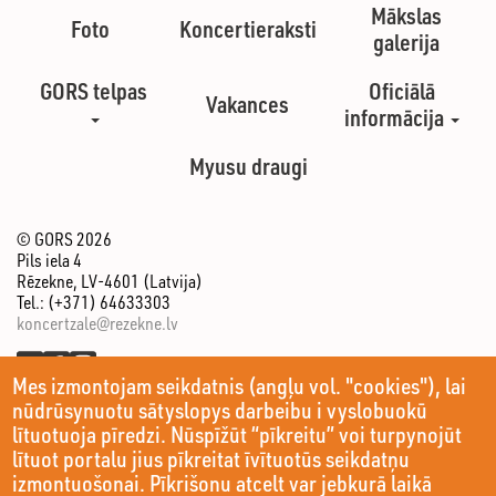
Mākslas
Foto
Koncertieraksti
galerija
GORS telpas
Oficiālā
Vakances
informācija
Myusu draugi
© GORS 2026
Pils iela 4
Rēzekne, LV-4601 (Latvija)
Tel.: (+371) 64633303
koncertzale@rezekne.lv
Mes izmontojam seikdatnis (angļu vol. "cookies"), lai
nūdrūsynuotu sātyslopys darbeibu i vyslobuokū
lītuotuoja pīredzi. Nūspīžūt “pīkreitu” voi turpynojūt
lītuot portalu jius pīkreitat īvītuotūs seikdatņu
izmontuošonai. Pīkrišonu atcelt var jebkurā laikā