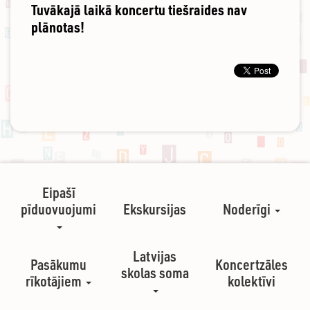
Tuvākajā laikā koncertu tiešraides nav
plānotas!
Eipašī
pīduovuojumi
Ekskursijas
Noderīgi
Latvijas
Pasākumu
Koncertzāles
skolas soma
rīkotājiem
kolektīvi