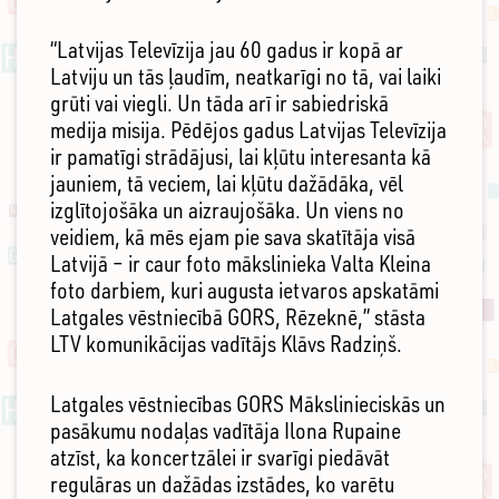
“Latvijas Televīzija jau 60 gadus ir kopā ar
Latviju un tās ļaudīm, neatkarīgi no tā, vai laiki
grūti vai viegli. Un tāda arī ir sabiedriskā
medija misija. Pēdējos gadus Latvijas Televīzija
ir pamatīgi strādājusi, lai kļūtu interesanta kā
jauniem, tā veciem, lai kļūtu dažādāka, vēl
izglītojošāka un aizraujošāka. Un viens no
veidiem, kā mēs ejam pie sava skatītāja visā
Latvijā – ir caur foto mākslinieka Valta Kleina
foto darbiem, kuri augusta ietvaros apskatāmi
Latgales vēstniecībā GORS, Rēzeknē,” stāsta
LTV komunikācijas vadītājs Klāvs Radziņš.
Latgales vēstniecības GORS Mākslinieciskās un
pasākumu nodaļas vadītāja Ilona Rupaine
atzīst, ka koncertzālei ir svarīgi piedāvāt
regulāras un dažādas izstādes, ko varētu