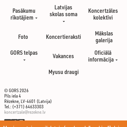
Latvijas
Pasākumu
Koncertzāles
skolas soma
rīkotājiem
kolektīvi
Mākslas
Foto
Koncertieraksti
galerija
GORS telpas
Oficiālā
Vakances
informācija
Myusu draugi
© GORS 2026
Pils iela 4
Rēzekne, LV-4601 (Latvija)
Tel.: (+371) 64633303
koncertzale@rezekne.lv