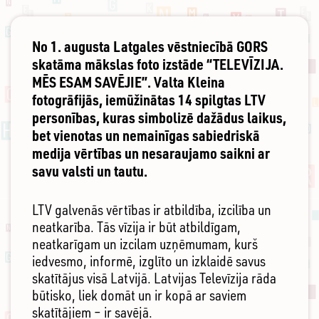
No 1. augusta Latgales vēstniecībā GORS
skatāma mākslas foto izstāde “TELEVĪZIJA.
MĒS ESAM SAVĒJIE”. Valta Kleina
fotogrāfijās, iemūžinātas 14 spilgtas LTV
personības, kuras simbolizē dažādus laikus,
bet vienotas un nemainīgas sabiedriskā
medija vērtības un nesaraujamo saikni ar
savu valsti un tautu.
LTV galvenās vērtības ir atbildība, izcilība un
neatkarība. Tās vīzija ir būt atbildīgam,
neatkarīgam un izcilam uzņēmumam, kurš
iedvesmo, informē, izglīto un izklaidē savus
skatītājus visā Latvijā. Latvijas Televīzija rāda
būtisko, liek domāt un ir kopā ar saviem
skatītājiem – ir savējā.