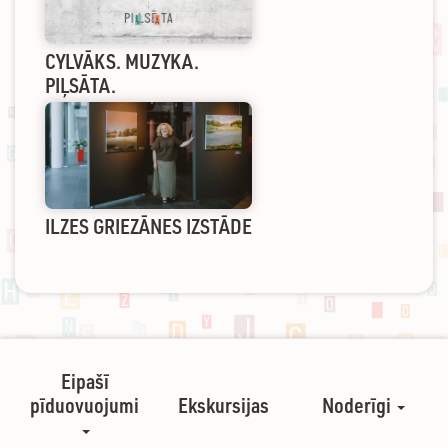
CYLVĀKS. MUZYKA.
PIĻSĀTA.
ILZES GRIEZĀNES IZSTĀDE
Eipašī
pīduovuojumi
Ekskursijas
Noderīgi