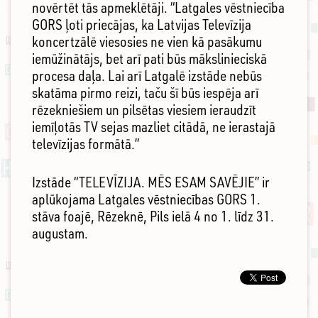
novērtēt tās apmeklētāji. “Latgales vēstniecība
GORS ļoti priecājas, ka Latvijas Televīzija
koncertzālē viesosies ne vien kā pasākumu
iemūžinātājs, bet arī pati būs mākslinieciskā
procesa daļa. Lai arī Latgalē izstāde nebūs
skatāma pirmo reizi, taču šī būs iespēja arī
rēzekniešiem un pilsētas viesiem ieraudzīt
iemīļotās TV sejas mazliet citādā, ne ierastajā
televīzijas formātā.”
Izstāde “TELEVĪZIJA. MĒS ESAM SAVĒJIE” ir
aplūkojama Latgales vēstniecības GORS 1.
stāva foajē, Rēzeknē, Pils ielā 4 no 1. līdz 31.
augustam.