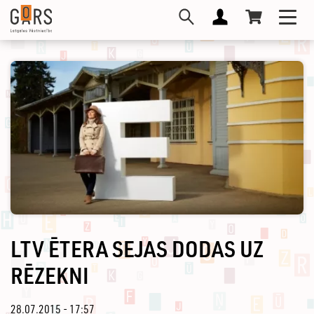
Pārlekt
Toggl
uz
navig
galveno
saturu
LTV ĒTERA SEJAS DODAS UZ
RĒZEKNI
28.07.2015 - 17:57