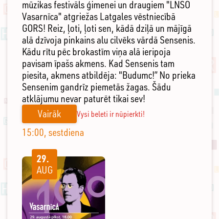
mūzikas festivāls ģimenei un draugiem "LNSO
Vasarnīca" atgriežas Latgales vēstniecībā
GORS! Reiz, ļoti, ļoti sen, kādā dziļā un mājīgā
alā dzīvoja pinkains alu cilvēks vārdā Sensenis.
Kādu rītu pēc brokastīm viņa alā ieripoja
pavisam īpašs akmens. Kad Sensenis tam
piesita, akmens atbildēja: "Budumc!” No prieka
Sensenim gandrīz piemetās žagas. Šādu
atklājumu nevar paturēt tikai sev!
Vairāk
Vysi beleti ir nūpierkti!
15:00, sestdiena
29.
AUG