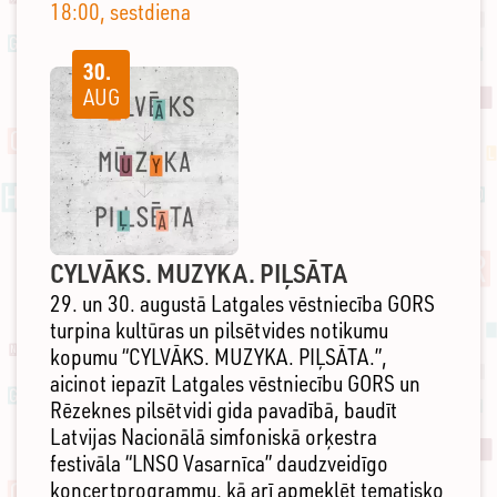
18:00, sestdiena
30.
AUG
CYLVĀKS. MUZYKA. PIĻSĀTA
29. un 30. augustā Latgales vēstniecība GORS
turpina kultūras un pilsētvides notikumu
kopumu “CYLVĀKS. MUZYKA. PIĻSĀTA.”,
aicinot iepazīt Latgales vēstniecību GORS un
Rēzeknes pilsētvidi gida pavadībā, baudīt
Latvijas Nacionālā simfoniskā orķestra
festivāla “LNSO Vasarnīca” daudzveidīgo
koncertprogrammu, kā arī apmeklēt tematisko