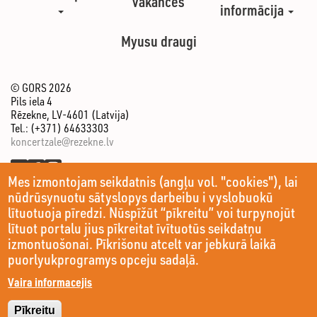
Vakances
informācija
Myusu draugi
© GORS 2026
Pils iela 4
Rēzekne, LV-4601 (Latvija)
Tel.: (+371) 64633303
koncertzale@rezekne.lv
Mes izmontojam seikdatnis (angļu vol. "cookies"), lai
nūdrūsynuotu sātyslopys darbeibu i vyslobuokū
lītuotuoja pīredzi. Nūspīžūt “pīkreitu” voi turpynojūt
lītuot portalu jius pīkreitat īvītuotūs seikdatņu
izmontuošonai. Pīkrišonu atcelt var jebkurā laikā
puorlyukprogramys opceju sadaļā.
Vaira informacejis
Pīkreitu