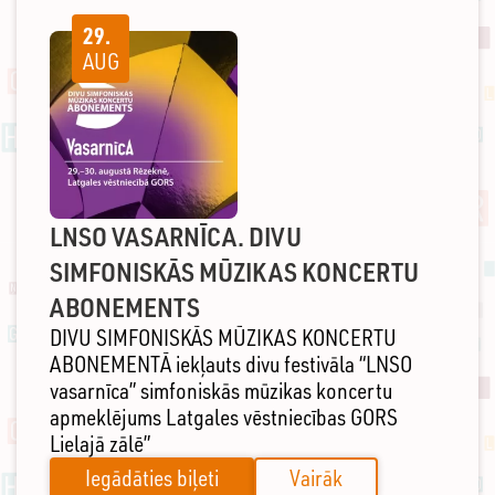
29.
AUG
LNSO VASARNĪCA. DIVU
SIMFONISKĀS MŪZIKAS KONCERTU
ABONEMENTS
DIVU SIMFONISKĀS MŪZIKAS KONCERTU
ABONEMENTĀ iekļauts divu festivāla “LNSO
vasarnīca” simfoniskās mūzikas koncertu
apmeklējums Latgales vēstniecības GORS
Lielajā zālē”
Iegādāties biļeti
Vairāk