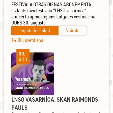
FESTIVĀLA OTRĀS DIENAS ABONEMENTĀ
iekļauts divu festivāla “LNSO vasarnīca”
koncertu apmeklējums Latgales vēstniecībā
GORS 30. augustā
Iegādāties biļeti
Vairāk
14:00, svētdiena
30.
AUG
LNSO VASARNĪCA. SKAN RAIMONDS
PAULS