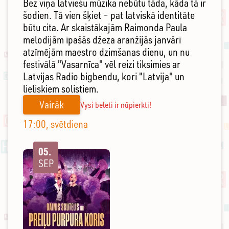
Bez viņa latviešu mūzika nebūtu tāda, kāda tā ir
šodien. Tā vien šķiet – pat latviskā identitāte
būtu cita. Ar skaistākajām Raimonda Paula
melodijām īpašās džeza aranžijās janvārī
atzīmējām maestro dzimšanas dienu, un nu
festivālā "Vasarnīca" vēl reizi tiksimies ar
Latvijas Radio bigbendu, kori "Latvija" un
lieliskiem solistiem.
Vairāk
Vysi beleti ir nūpierkti!
17:00, svētdiena
05.
SEP