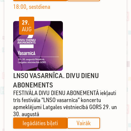
18:00, sestdiena
29.
AUG
LNSO VASARNĪCA. DIVU DIENU
ABONEMENTS
FESTIVĀLA DIVU DIENU ABONEMENTĀ iekļauti
trīs festivāla “LNSO vasarnīca” koncertu
apmeklējumi Latgales vēstniecībā GORS 29. un
30. augustā
Iegādāties biļeti
Vairāk