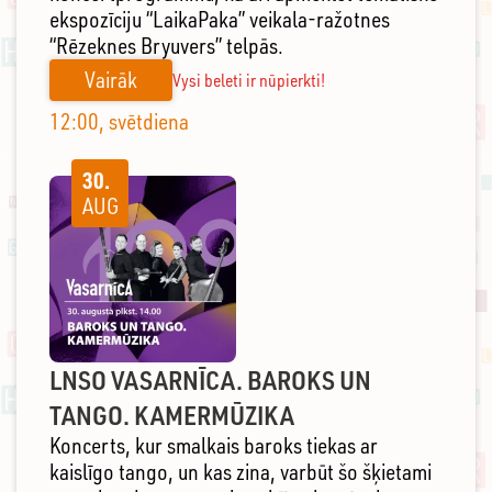
ekspozīciju “LaikaPaka” veikala-ražotnes
“Rēzeknes Bryuvers” telpās.
Vairāk
Vysi beleti ir nūpierkti!
12:00, svētdiena
30.
AUG
LNSO VASARNĪCA. BAROKS UN
TANGO. KAMERMŪZIKA
Koncerts, kur smalkais baroks tiekas ar
kaislīgo tango, un kas zina, varbūt šo šķietami