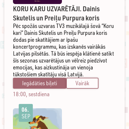
KORU KARU UZVARĒTĀJI. Dainis
Skutelis un Preiļu Purpura koris
Pēc spožās uzvaras TV3 muzikālajā šovā “Koru
kari” Dainis Skutelis un Preiļu Purpura koris
dodas pie skatītājiem ar īpašu
koncertprogrammu, kas izskanēs vairākās
Latvijas pilsētās. Tā būs iespēja klātienē satikt
šīs sezonas uzvarētājus un vēlreiz piedzīvot
emocijas, kas aizkustināja un vienoja
tūkstošiem skatītāju visā Latvijā.
Iegādāties biļeti
Vairāk
18:00, sestdiena
06.
SEP