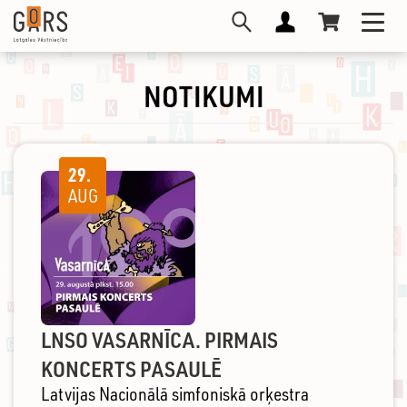
Pārlekt
Toggl
uz
navig
galveno
saturu
NOTIKUMI
29.
AUG
LNSO VASARNĪCA. PIRMAIS
KONCERTS PASAULĒ
Latvijas Nacionālā simfoniskā orķestra