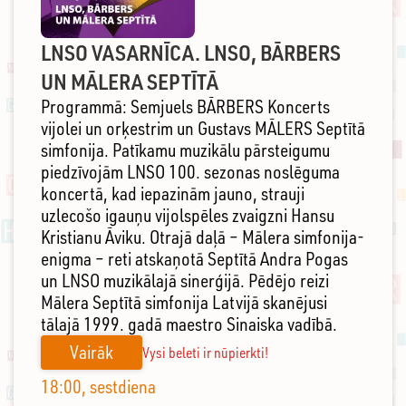
LNSO VASARNĪCA. LNSO, BĀRBERS
UN MĀLERA SEPTĪTĀ
Programmā: Semjuels BĀRBERS Koncerts
vijolei un orķestrim un Gustavs MĀLERS Septītā
simfonija. Patīkamu muzikālu pārsteigumu
piedzīvojām LNSO 100. sezonas noslēguma
koncertā, kad iepazinām jauno, strauji
uzlecošo igauņu vijolspēles zvaigzni Hansu
Kristianu Āviku. Otrajā daļā – Mālera simfonija-
enigma – reti atskaņotā Septītā Andra Pogas
un LNSO muzikālajā sinerģijā. Pēdējo reizi
Mālera Septītā simfonija Latvijā skanējusi
tālajā 1999. gadā maestro Sinaiska vadībā.
Vairāk
Vysi beleti ir nūpierkti!
18:00, sestdiena