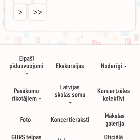
>
>>
Eipašī
pīduovuojumi
Ekskursijas
Noderīgi
Latvijas
Pasākumu
Koncertzāles
skolas soma
rīkotājiem
kolektīvi
Mākslas
Foto
Koncertieraksti
galerija
GORS telpas
Oficiālā