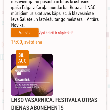
nesavienojamo pasauļu orbītas krustosies
īpašā Edgara Cīruļa jaundarbā. Kopā ar LNSO
mūziķiem uz skatuves kāps izcilā klavesīniste
Ieva Saliete un latviešu tango meistars – Artūrs
Noviks.
Vairāk
Vysi beleti ir nūpierkti!
14:00, svētdiena
30.
AUG
LNSO VASARNĪCA. FESTIVĀLA OTRĀS
DIENAS ABONEMENTS