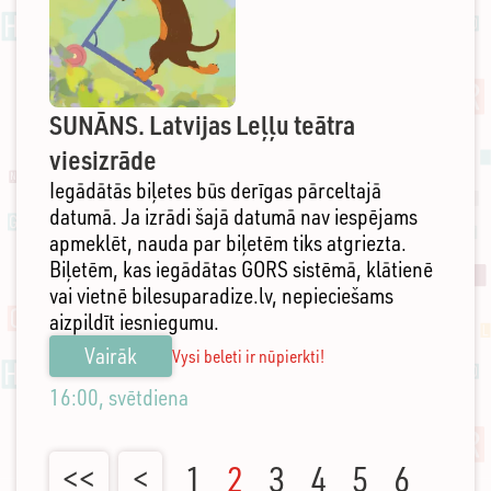
SUNĀNS. Latvijas Leļļu teātra
viesizrāde
Iegādātās biļetes būs derīgas pārceltajā
datumā. Ja izrādi šajā datumā nav iespējams
apmeklēt, nauda par biļetēm tiks atgriezta.
Biļetēm, kas iegādātas GORS sistēmā, klātienē
vai vietnē bilesuparadize.lv, nepieciešams
aizpildīt iesniegumu.
Vairāk
Vysi beleti ir nūpierkti!
16:00, svētdiena
<<
<
1
2
3
4
5
6