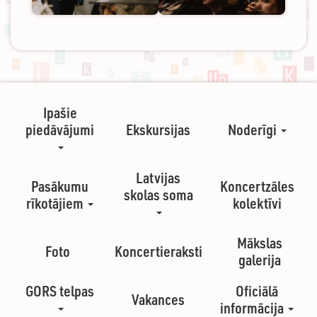
Ipašie
piedāvājumi
Ekskursijas
Noderīgi
Latvijas
Pasākumu
Koncertzāles
skolas soma
rīkotājiem
kolektīvi
Mākslas
Foto
Koncertieraksti
galerija
GORS telpas
Oficiālā
Vakances
informācija