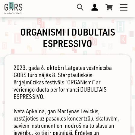
Pārlekt
Toggl
uz
navig
galveno
saturu
ORGANISMI I DUBULTAIS
ESPRESSIVO
2023. gada 6. oktobrī Latgales vēstniecībā
GORS turpinājās 8. Starptautiskais
ērģeļmūzikas festivāls “ORGANismi” ar
vērienīgo dueta performanci DUBULTAIS
ESPRESSIVO.
Iveta Apkalna, gan Martynas Levickis,
uzstājoties uz pasaules koncertzāļu skatuvēm,
saviem instrumentiem nodrošina to slavu un
ievērību, ko tie ir pelnījuši. Ērģeles un