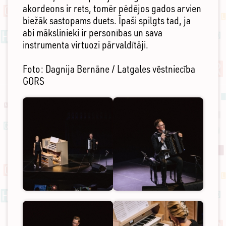
akordeons ir rets, tomēr pēdējos gados arvien
biežāk sastopams duets. Īpaši spilgts tad, ja
abi mākslinieki ir personības un sava
instrumenta virtuozi pārvaldītāji.
Foto: Dagnija Bernāne / Latgales vēstniecība
GORS