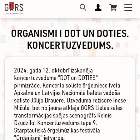
Pārlekt
Toggl
uz
navig
galveno
saturu
ORGANISMI I DOT UN DOTIES.
KONCERTUZVEDUMS.
2024. gada 12. oktobrī izskanēja
koncertuzveduma "DOT un DOTIES"
pirmizrāde. Koncerta soliste ērģelniece Iveta
Apkalna un Latvijas Nacionālā baleta vadošā
soliste Jūlija Brauere. Uzveduma režisore Inese
Mičule, bet no jauna atklāja GORS Lielās zāles
transformācijas spējas scenogrāfs Reinis
Dzudzilo. Koncertuzvedums tapa 9.
Starptautiskā ērģeļmūzikas festivāla
"Organismi" ietvaros.