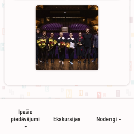
Ipašie
piedāvājumi
Ekskursijas
Noderīgi