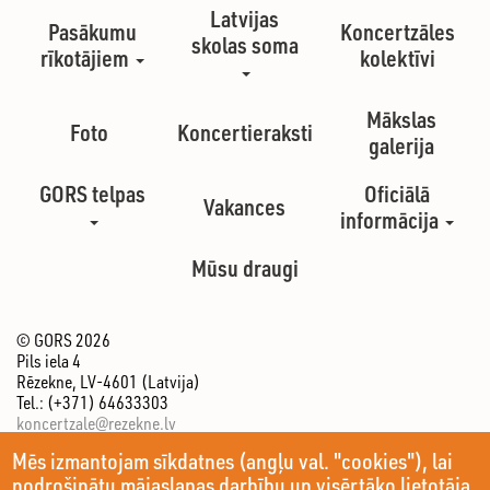
Latvijas
Pasākumu
Koncertzāles
skolas soma
rīkotājiem
kolektīvi
Mākslas
Foto
Koncertieraksti
galerija
GORS telpas
Oficiālā
Vakances
informācija
Mūsu draugi
© GORS 2026
Pils iela 4
Rēzekne, LV-4601 (Latvija)
Tel.: (+371) 64633303
koncertzale@rezekne.lv
Mēs izmantojam sīkdatnes (angļu val. "cookies"), lai
nodrošinātu mājaslapas darbību un visērtāko lietotāja