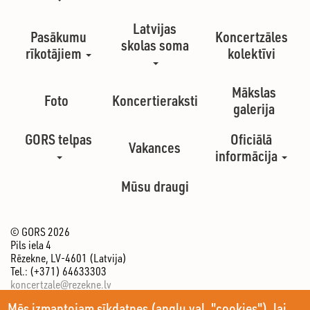
Latvijas
Pasākumu
Koncertzāles
skolas soma
rīkotājiem
kolektīvi
Mākslas
Foto
Koncertieraksti
galerija
GORS telpas
Oficiālā
Vakances
informācija
Mūsu draugi
© GORS 2026
Pils iela 4
Rēzekne, LV-4601 (Latvija)
Tel.: (+371) 64633303
koncertzale@rezekne.lv
Mēs izmantojam sīkdatnes (angļu val. "cookies"), lai