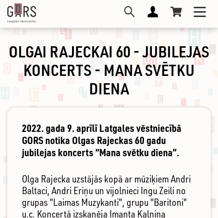
Pārlekt
Toggl
uz
navig
galveno
saturu
OLGAI RAJECKAI 60 - JUBILEJAS
KONCERTS - MANA SVĒTKU
DIENA
2022. gada 9. aprīlī Latgales vēstniecībā
GORS notika Olgas Rajeckas 60 gadu
jubilejas koncerts “Mana svētku diena”.
Olga Rajecka uzstājās kopā ar mūziķiem Andri
Baltaci, Andri Eriņu un vijolnieci Ingu Zeili no
grupas "Laimas Muzykanti", grupu "Baritoni"
u.c. Koncertā izskanēja Imanta Kalniņa