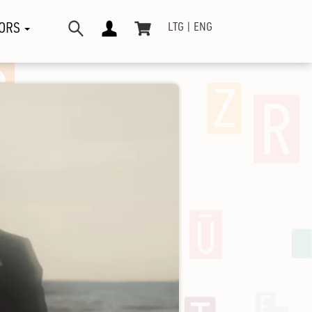
ORS
LTG
ENG