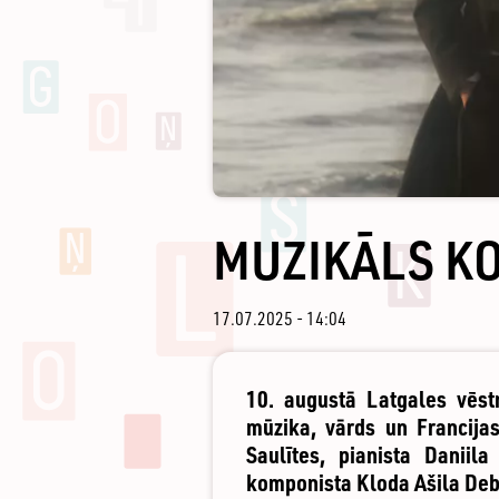
MUZIKĀLS K
17.07.2025 - 14:04
10. augustā Latgales vēst
mūzika, vārds un Francijas
Saulītes, pianista Daniil
komponista Kloda Ašila Debi