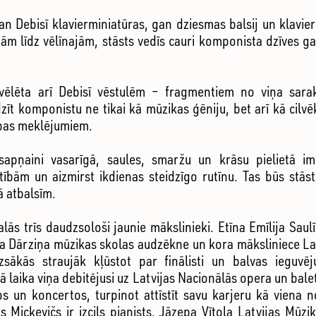
Debisī klavierminiatūras, gan dziesmas balsij un klavierēm
ām līdz vēlīnajām, stāsts vedīs cauri komponista dzīves ga
vēlēta arī Debisī vēstulēm – fragmentiem no viņa sarak
dzīt komponistu ne tikai kā mūzikas ģēniju, bet arī kā cilv
ības meklējumiem.
 sapņaini vasarīgā, saules, smaržu un krāsu pielietā i
ībām un aizmirst ikdienas steidzīgo rutīnu. Tas būs stāst
ā atbalsīm.
lās trīs daudzsološi jaunie mākslinieki. Etīna Emīlija Saulī
la Dārziņa mūzikas skolas audzēkne un kora māksliniece Lat
uzsākās straujāk kļūstot par finālisti un balvas ieguv
laika viņa debitējusi uz Latvijas Nacionālās opera un balet
os un koncertos, turpinot attīstīt savu karjeru kā viena
 Mickevičs ir izcils pianists, Jāzepa Vītola Latvijas Mūz