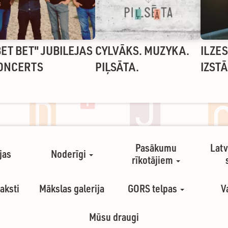
BET BET" JUBILEJAS
CYLVĀKS. MUZYKA.
ILZE
ONCERTS
PIĻSĀTA.
IZST
Pasākumu
Latv
jas
Noderīgi
rīkotājiem
aksti
Mākslas galerija
GORS telpas
V
Mūsu draugi