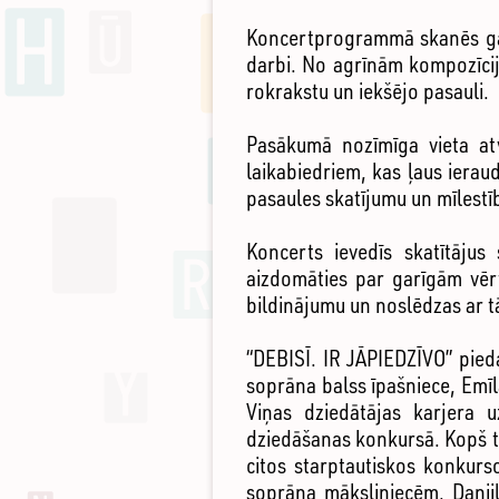
Koncertprogrammā skanēs gan 
darbi. No agrīnām kompozīcij
rokrakstu un iekšējo pasauli.
Pasākumā nozīmīga vieta at
laikabiedriem, kas ļaus ierau
pasaules skatījumu un mīlest
Koncerts ievedīs skatītājus
aizdomāties par garīgām vērt
bildinājumu un noslēdzas ar t
“DEBISĪ. IR JĀPIEDZĪVO” pieda
soprāna balss īpašniece, Emī
Viņas dziedātājas karjera 
dziedāšanas konkursā. Kopš tā 
citos starptautiskos konkurs
soprāna māksliniecēm. Daniils