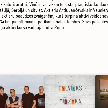
zikālo izpratni. Viņš ir vairākkārtējs starptautisko konkurs
tālijā, Serbijā un citviet. Aktieris Artis Jančevskis ir Valmie
 aktieru paaudzes zvaigznēm, kurš turpina aktīvi veidot sav
 “Artim piemīt maigs, patīkams balss tembrs. Savs pasaule
viņa aktierkursa vadītāja Indra Roga.