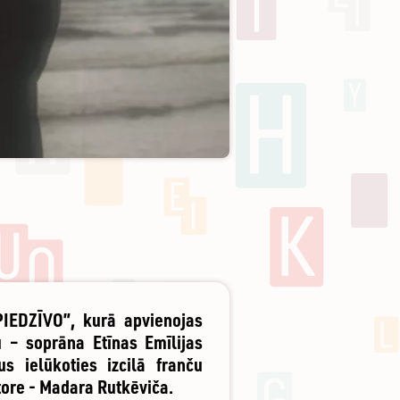
PIEDZĪVO”, kurā apvienojas
u – soprāna Etīnas Emīlijas
s ielūkoties izcilā franču
utore - Madara Rutkēviča.