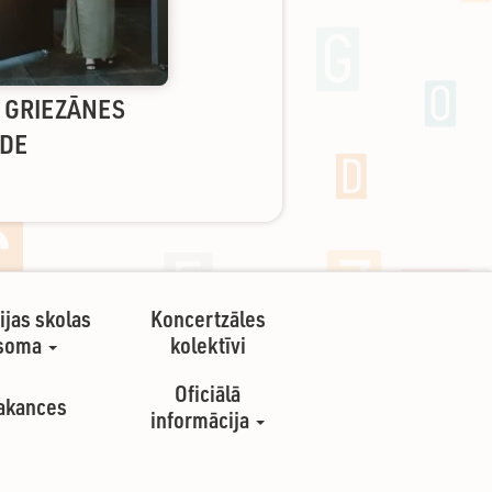
S GRIEZĀNES
ĀDE
ijas skolas
Koncertzāles
soma
kolektīvi
Oficiālā
akances
informācija