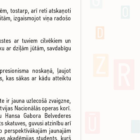
, tostarp, arī reti atskaņoti
itām, izgaismojot viņa radošo
stes ar tuviem cilvēkiem un
ēku ar dziļām jūtām, savdabīgu
mpresionisma noskaņā, ļaujot
s, kas sākas ar kādu atteiktu
te ir jauna uzlecošā zvaigzne,
vijas Nacionālās operas korī.
ēju Hansa Gabora Belvederes
s skatuves, guvusi atzinību arī
 no perspektīvākajām jaunajām
ikas akadēmijas students, kurš