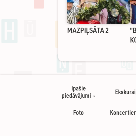
MAZPIĻSĀTA 2
"
K
Ipašie
Ekskursi
piedāvājumi
Foto
Koncertier