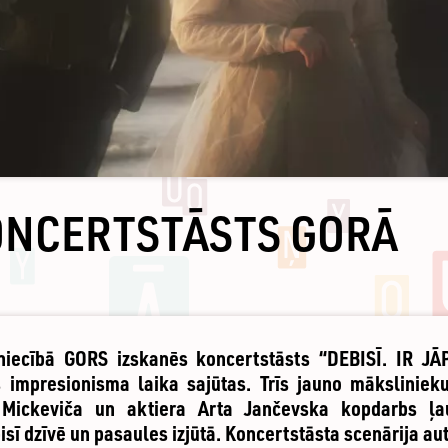
ONCERTSTĀSTS GORĀ
niecībā GORS izskanēs koncertstāsts “DEBISĪ. IR JĀ
 impresionisma laika sajūtas. Trīs jauno māksliniek
a Mickeviča un aktiera Arta Jančevska kopdarbs ļau
sī dzīvē un pasaules izjūtā. Koncertstāsta scenārija a