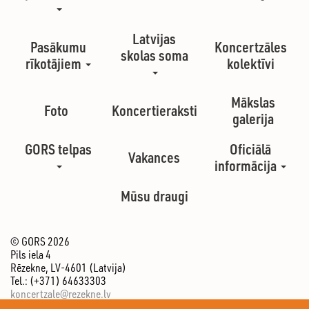
Latvijas
Pasākumu
Koncertzāles
skolas soma
rīkotājiem
kolektīvi
Mākslas
Foto
Koncertieraksti
galerija
GORS telpas
Oficiālā
Vakances
informācija
Mūsu draugi
© GORS 2026
Pils iela 4
Rēzekne, LV-4601 (Latvija)
Tel.: (+371) 64633303
koncertzale@rezekne.lv