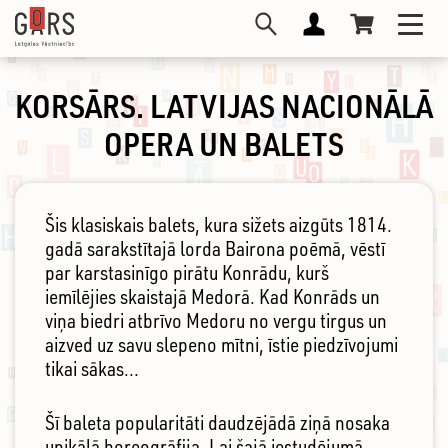
Pārlekt
Toggl
uz
navig
galveno
saturu
KORSĀRS. LATVIJAS NACIONĀLĀ
OPERA UN BALETS
Šis klasiskais balets, kura sižets aizgūts 1814.
gadā sarakstītajā lorda Bairona poēmā, vēstī
par karstasinīgo pirātu Konrādu, kurš
iemīlējies skaistajā Medorā. Kad Konrāds un
viņa biedri atbrīvo Medoru no vergu tirgus un
aizved uz savu slepeno mītni, īstie piedzīvojumi
tikai sākas...
Šī baleta popularitāti daudzējādā ziņā nosaka
unikālā horeogrāfija. Lai šajā iestudējumā