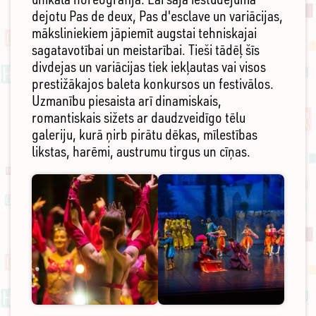
dejotu Pas de deux, Pas d'esclave un variācijas,
māksliniekiem jāpiemīt augstai tehniskajai
sagatavotībai un meistarībai. Tieši tādēļ šīs
divdejas un variācijas tiek iekļautas vai visos
prestižākajos baleta konkursos un festivālos.
Uzmanību piesaista arī dinamiskais,
romantiskais sižets ar daudzveidīgo tēlu
galeriju, kurā ņirb pirātu dēkas, mīlestības
likstas, harēmi, austrumu tirgus un cīņas.