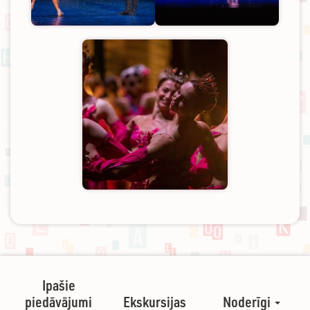
Ipašie
piedāvājumi
Ekskursijas
Noderīgi