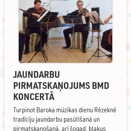
JAUNDARBU
PIRMATSKAŅOJUMS BMD
KONCERTĀ
Turpinot Baroka mūzikas dienu Rēzeknē
tradīcīju jaundarbu pasūtīšanā un
pirmatskaņošanā, arī šogad, blakus