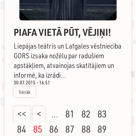
PIAFA VIETĀ PŪT, VĒJIŅI!
Liepājas teātris un Latgales vēstniecība
GORS izsaka nožēlu par radušiem
apstākļiem, atvainojas skatītājiem un
informē, ka izrādi...
30.07.2015 - 16:51
Vairāk
<<
<
…
81
82
83
84
85
86
87
88
89