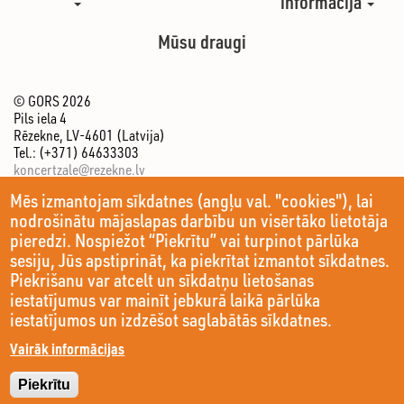
informācija
Mūsu draugi
© GORS 2026
Pils iela 4
Rēzekne, LV-4601 (Latvija)
Tel.: (+371) 64633303
koncertzale@rezekne.lv
Mēs izmantojam sīkdatnes (angļu val. "cookies"), lai
nodrošinātu mājaslapas darbību un visērtāko lietotāja
pieredzi. Nospiežot “Piekrītu” vai turpinot pārlūka
sesiju, Jūs apstiprināt, ka piekrītat izmantot sīkdatnes.
Piekrišanu var atcelt un sīkdatņu lietošanas
iestatījumus var mainīt jebkurā laikā pārlūka
iestatījumos un izdzēšot saglabātās sīkdatnes.
Vairāk informācijas
Piekrītu