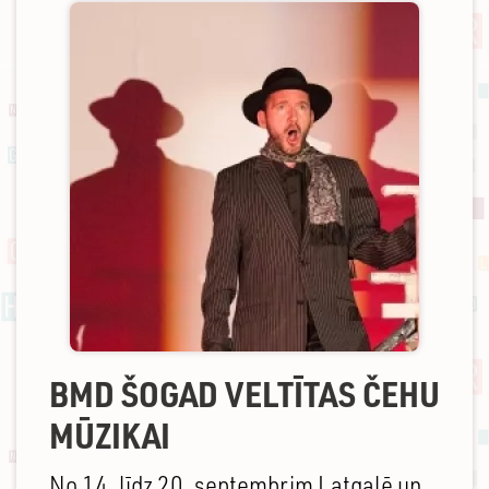
BMD ŠOGAD VELTĪTAS ČEHU
MŪZIKAI
No 14. līdz 20. septembrim Latgalē un