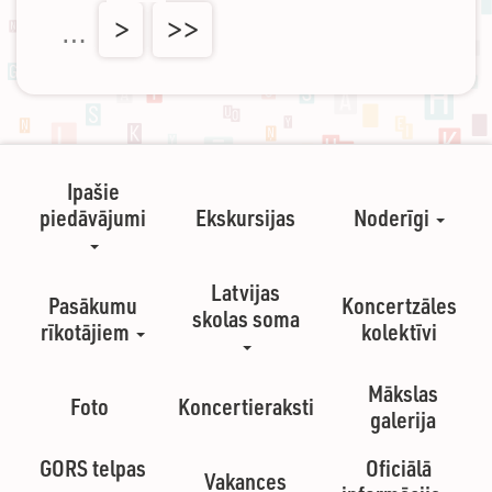
…
>
>>
Ipašie
piedāvājumi
Ekskursijas
Noderīgi
Latvijas
Pasākumu
Koncertzāles
skolas soma
rīkotājiem
kolektīvi
Mākslas
Foto
Koncertieraksti
galerija
GORS telpas
Oficiālā
Vakances