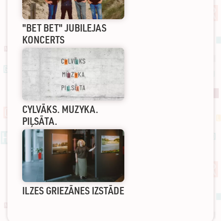
"BET BET" JUBILEJAS
KONCERTS
CYLVĀKS. MUZYKA.
PIĻSĀTA.
ILZES GRIEZĀNES IZSTĀDE