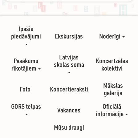
Ipašie
piedāvājumi
Ekskursijas
Noderīgi
Latvijas
Pasākumu
Koncertzāles
skolas soma
rīkotājiem
kolektīvi
Mākslas
Foto
Koncertieraksti
galerija
GORS telpas
Oficiālā
Vakances
informācija
Mūsu draugi