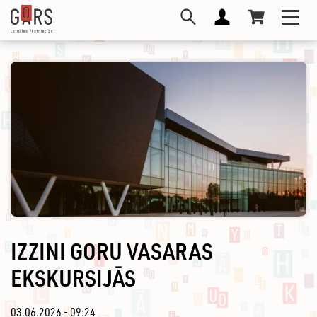
Pārlekt
Toggl
uz
navig
galveno
saturu
IZZINI GORU VASARAS
EKSKURSIJĀS
03.06.2026 - 09:24