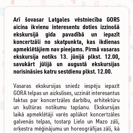
Arī šovasar Latgales vēstniecība GORS
aicina ikvienu interesentu doties izzinošā
ekskursijā gida pavadībā un iepazīt
koncertzāli no skatpunkta, kas ikdienas
apmeklētājiem nav pieejams. Pirmā vasaras
ekskursija notiks 13. jūnijā plkst. 12.00,
savukārt jūlijā un augustā ekskursijas
norisināsies katru sestdienu plkst. 12.00.
Vasaras ekskursijas sniedz iespēju iepazīt
GORA telpas un aizkulises, uzzināt interesantus
faktus par koncertzāles darbību, arhitektūru
un kultūras notikumu tapšanu. Ekskursijas
laikā apmeklētāji varēs aplūkot koncertzāles
galvenās telpas, tostarp Lielo un Mazo zāli,
orķestra mēģinājumu un horeogrāfijas zāli, kā