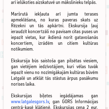
arī ielūkoties aizskatuvē un mākslinieku telpās.
Maršrutā iekļauta arī jumta terases
apmeklēšana, no kuras paveras skats uz
Rēzekni un tās apkārtni. Ekskursija ļauj
ieraudzīt koncertzāli no pavisam citas puses un
iepazīt vietas, kur ikdienā norit gatavošanās
koncertiem, izrādēm un citiem kultūras
notikumiem.
Ekskursija būs saistoša gan pilsētas viesiem,
gan vietējiem iedzīvotājiem, kuri vēlas tuvāk
iepazīt vienu no nozīmīgākajām kultūras būvēm
Latgalē un atklāt tās stāstus ārpus pasākumu
norises laika.
Ekskursijas biļetes iegādājamas gan
www.latgalesgors.lv
, gan GORS Informācijas
centrā-kasē klātienē. Ekskursijas cena 2 eur,