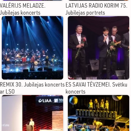
VALĒRIJS MELADZE.
LATVIJAS RADIO KORIM 75.
Jubilejas koncerts
Jubilejas portrets
REMIX 30. Jubilejas koncerts
ES SAVAI TĒVZEMEI. Svētku
ar LSO
koncerts