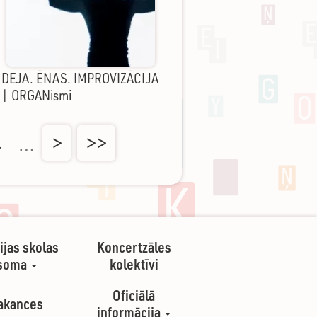
DEJA. ĒNAS. IMPROVIZĀCIJA
| ORGANismi
4
…
>
>>
ijas skolas
Koncertzāles
soma
kolektīvi
Oficiālā
akances
informācija