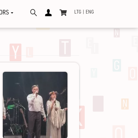
ORS
LTG
ENG