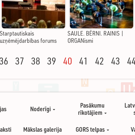
Starptautiskais
SAULE. BĒRNI. RAINIS |
uzņēmējdarbības forums
ORGANismi
36
37
38
39
40
41
42
43
4
Pasākumu
Latv
jas
Noderīgi
rīkotājiem
aksti
Mākslas galerija
GORS telpas
V