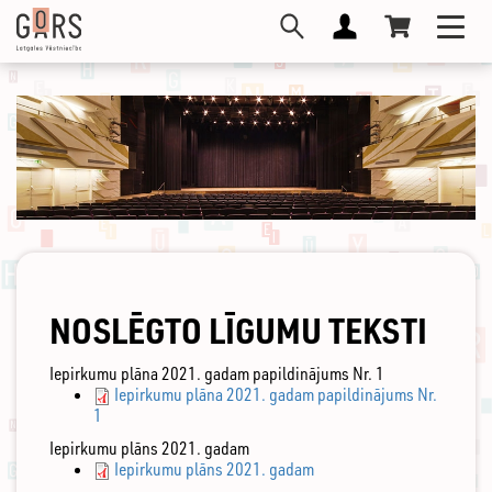
Pārlekt
Toggl
uz
navig
galveno
saturu
NOSLĒGTO LĪGUMU TEKSTI
Iepirkumu plāna 2021. gadam papildinājums Nr. 1
Iepirkumu plāna 2021. gadam papildinājums Nr.
1
Iepirkumu plāns 2021. gadam
Iepirkumu plāns 2021. gadam