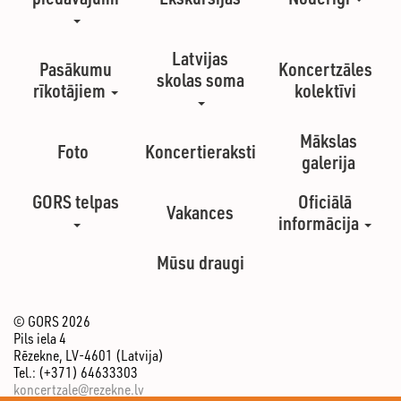
Latvijas
Pasākumu
Koncertzāles
skolas soma
rīkotājiem
kolektīvi
Mākslas
Foto
Koncertieraksti
galerija
GORS telpas
Oficiālā
Vakances
informācija
Mūsu draugi
© GORS 2026
Pils iela 4
Rēzekne, LV-4601 (Latvija)
Tel.: (+371) 64633303
koncertzale@rezekne.lv