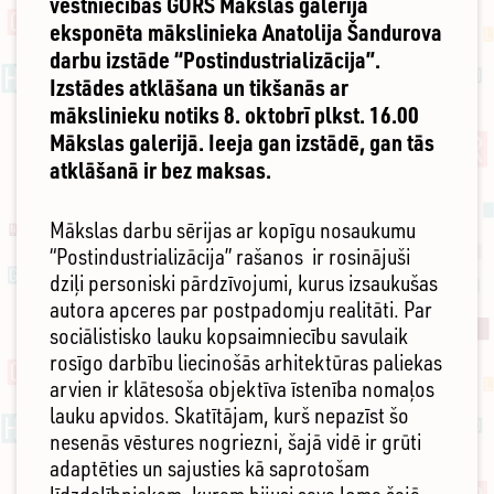
vēstniecības GORS Mākslas galerijā
eksponēta mākslinieka Anatolija Šandurova
darbu izstāde “Postindustrializācija”.
Izstādes atklāšana un tikšanās ar
mākslinieku notiks 8. oktobrī plkst. 16.00
Mākslas galerijā. Ieeja gan izstādē, gan tās
atklāšanā ir bez maksas.
Mākslas darbu sērijas ar kopīgu nosaukumu
“Postindustrializācija” rašanos ir rosinājuši
dziļi personiski pārdzīvojumi, kurus izsaukušas
autora apceres par postpadomju realitāti. Par
sociālistisko lauku kopsaimniecību savulaik
rosīgo darbību liecinošās arhitektūras paliekas
arvien ir klātesoša objektīva īstenība nomaļos
lauku apvidos. Skatītājam, kurš nepazīst šo
nesenās vēstures nogriezni, šajā vidē ir grūti
adaptēties un sajusties kā saprotošam