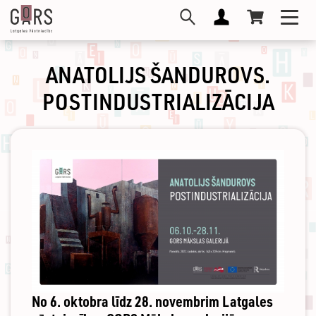
Pārlekt
Toggl
uz
navig
galveno
saturu
ANATOLIJS ŠANDUROVS.
POSTINDUSTRIALIZĀCIJA
No 6. oktobra līdz 28. novembrim Latgales