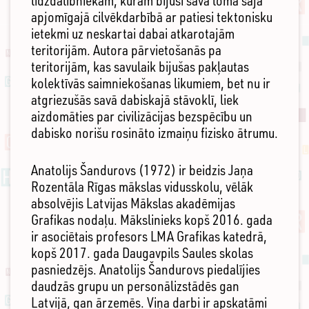
līdzdalībniekam, kuram bijusi sava loma šajā
apjomīgajā cilvēkdarbībā ar patiesi tektonisku
ietekmi uz neskartai dabai atkarotajām
teritorijām. Autora pārvietošanās pa
teritorijām, kas savulaik bijušas pakļautas
kolektīvās saimniekošanas likumiem, bet nu ir
atgriezušās savā dabiskajā stāvoklī, liek
aizdomāties par civilizācijas bezspēcību un
dabisko norišu rosināto izmaiņu fizisko ātrumu.
Anatolijs Šandurovs (1972) ir beidzis Jaņa
Rozentāla Rīgas mākslas vidusskolu, vēlāk
absolvējis Latvijas Mākslas akadēmijas
Grafikas nodaļu. Mākslinieks kopš 2016. gada
ir asociētais profesors LMA Grafikas katedrā,
kopš 2017. gada Daugavpils Saules skolas
pasniedzējs. Anatolijs Šandurovs piedalījies
daudzās grupu un personālizstādēs gan
Latvijā, gan ārzemēs. Viņa darbi ir apskatāmi