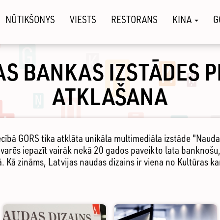
NŪTIKŠONYS
VIESTS
RESTORANS
KINA
G
AS BANKAS IZSTĀDES P
ATKLAŠANA
cībā GORS tika atklāta unikāla multimediāla izstāde "Naudas
varēs iepazīt vairāk nekā 20 gados paveikto lata banknošu,
. Kā zināms, Latvijas naudas dizains ir viena no Kultūras k