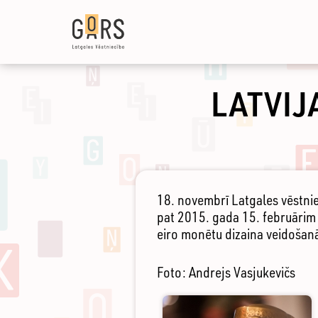
Pārlekt
uz
galveno
saturu
LATVIJ
18. novembrī Latgales vēstnie
pat 2015. gada 15. februārim 
eiro monētu dizaina veidošanā
Foto: Andrejs Vasjukevičs