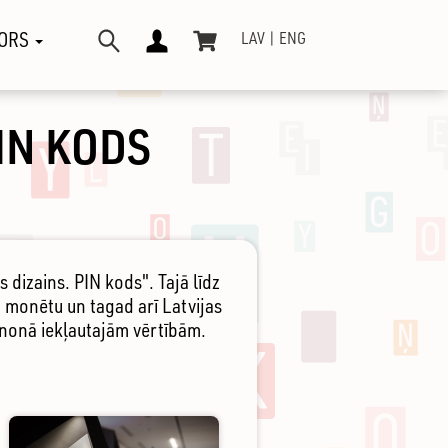
ORS
LAV
ENG
IN KODS
 dizains. PIN kods". Tajā līdz
 monētu un tagad arī Latvijas
anonā iekļautajām vērtībām.