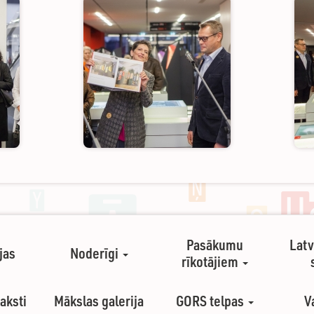
Pasākumu
Latv
jas
Noderīgi
rīkotājiem
aksti
Mākslas galerija
GORS telpas
V