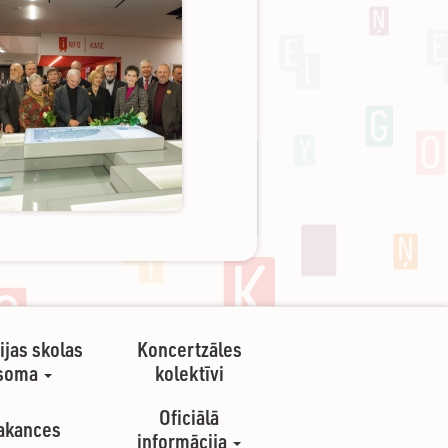
ijas skolas
Koncertzāles
soma
kolektīvi
Oficiālā
akances
informācija