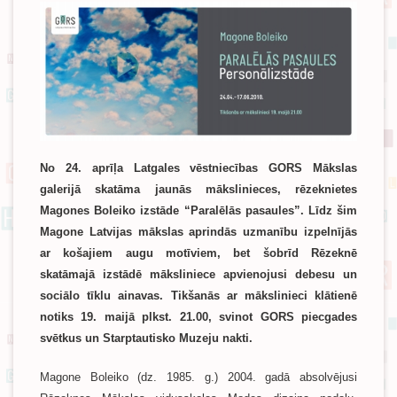
No 24. aprīļa Latgales vēstniecības GORS Mākslas
galerijā skatāma jaunās mākslinieces, rēzeknietes
Magones Boleiko izstāde “Paralēlās pasaules”. Līdz šim
Magone Latvijas mākslas aprindās uzmanību izpelnījās
ar košajiem augu motīviem, bet šobrīd Rēzeknē
skatāmajā izstādē māksliniece apvienojusi debesu un
sociālo tīklu ainavas. Tikšanās ar mākslinieci klātienē
notiks 19. maijā plkst. 21.00, svinot GORS piecgades
svētkus un Starptautisko Muzeju nakti.
Magone Boleiko (dz. 1985. g.) 2004. gadā absolvējusi