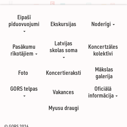
Eipašī
pīduovuojumi
Ekskursijas
Noderīgi
Latvijas
Pasākumu
Koncertzāles
skolas soma
rīkotājiem
kolektīvi
Mākslas
Foto
Koncertieraksti
galerija
GORS telpas
Oficiālā
Vakances
informācija
Myusu draugi
© GORS 2026