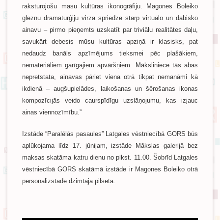
raksturojošu masu kultūras ikonogrāfiju. Magones Boleiko
gleznu dramaturģiju virza spriedze starp virtuālo un dabisko
ainavu – pirmo pieņemts uzskatīt par triviālu realitātes daļu,
savukārt debesis mūsu kultūras apziņā ir klasisks, pat
nedaudz banāls apzīmējums tieksmei pēc plašākiem,
nemateriāliem garīgajiem apvāršņiem. Māksliniece tās abas
nepretstata, ainavas pāriet viena otrā tikpat nemanāmi kā
ikdienā – augšupielādes, laikošanas un šērošanas ikonas
kompozīcijās veido caurspīdīgu uzslāņojumu, kas izjauc
ainas viennozīmību.”
Izstāde “Paralēlās pasaules” Latgales vēstniecībā GORS būs
aplūkojama līdz 17. jūnijam, izstāde Mākslas galerijā bez
maksas skatāma katru dienu no plkst. 11.00. Šobrīd Latgales
vēstniecībā GORS skatāmā izstāde ir Magones Boleiko otrā
personālizstāde dzimtajā pilsētā.