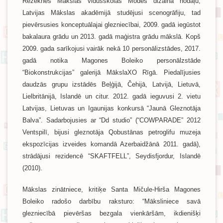
Rēzeknes Mākslas vidusskolas Modes dizaina nodaļu,
Latvijas Mākslas akadēmijā studējusi scenogrāfiju, tad
pievērsusies konceptuālajai glezniecībai, 2009. gadā iegūstot
bakalaura grādu un 2013. gadā maģistra grādu mākslā. Kopš
2009. gada sarīkojusi vairāk nekā 10 personālizstādes, 2017.
gadā notika Magones Boleiko personālzstāde
“Biokonstrukcijas” galerijā MākslaXO Rīgā. Piedalījusies
daudzās grupu izstādēs Beļģijā, Čehijā, Latvijā, Lietuvā,
Lielbritānijā, Islandē un citur. 2012. gadā ieguvusi 2. vietu
Latvijas, Lietuvas un Igaunijas konkursā “Jaunā Gleznotāja
Balva”. Sadarbojusies ar “Dd studio” (“COWPARADE” 2012
Ventspilī, bijusi gleznotāja Qobustānas petroglifu muzeja
ekspozīcijas izveides komandā Azerbaidžānā 2011. gadā),
strādājusi rezidencē “SKAFTFELL”, Seydisfjordur, Islandē
(2010).
Mākslas zinātniece, kritiķe Santa Mičule-Hirša Magones
Boleiko radošo darbību raksturo: “Māksliniece savā
glezniecībā pievēršas bezgala vienkāršām, ikdienišķi