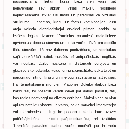
pašsaprotamām lietām, kuras bieži vien vairs pat
neievērojam sev apkārt. Viņas mākslu nospriego
nepieciešamība atklāt šīs lietas un parādības kā vizuālas
struktūras – shēmas, krāsu un formu kombinācijas, kuru
ārējā veidola gleznieciskajai atveidei primāri jāatklāj to
iekšējā loģika. Izstādē “Paralēlās pasaules” māksliniece
apvienojusi debesu ainavas un to, ko varētu dēvēt par sociālo
tīklu ainavām. Tā nav ikdienas poetizēšana, un vienlaikus
šajā vienkāršībā netiek meklēts arī antipoētiskais, neglītais
vai necilais. Darbu noskaņa ir distancēti vērojoša un
glezniecisko iedarbību veido formu racionalitāte, sakārtojot un
pārdomājot ritmu, krāsu un mērogu savstarpējās attiecības.
Par tematiskajiem motīviem Magones Boleiko darbos bieži
kalpo tas, ko nosacīti varētu dēvēt par dabas pasauli, tas,
kas radies neatkarīgi no cilvēka darbības. Māksliniece to visu
aplūko noteiktu sistēmu ietvaros, nevis patvaļīgi interpretējot
vai tīksminoties. Līdzīgi kā popārta mākslā, kurā uzsver
patērētājkultūras simbolu pašpietiekamību, arī izstādes
“Paralēlās pasaules” darbus varētu nodēvēt par laikmetu