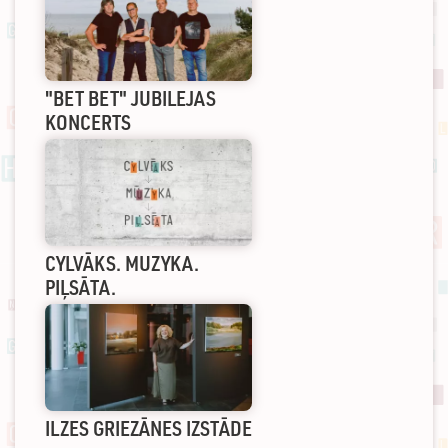
"BET BET" JUBILEJAS
KONCERTS
CYLVĀKS. MUZYKA.
PIĻSĀTA.
ILZES GRIEZĀNES IZSTĀDE