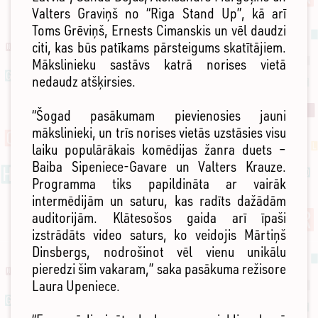
Valters Graviņš no “Riga Stand Up”, kā arī
Toms Grēviņš, Ernests Cimanskis un vēl daudzi
citi, kas būs patīkams pārsteigums skatītājiem.
Mākslinieku sastāvs katrā norises vietā
nedaudz atšķirsies.
“Šogad pasākumam pievienosies jauni
mākslinieki, un trīs norises vietās uzstāsies visu
laiku populārākais komēdijas žanra duets –
Baiba Sipeniece-Gavare un Valters Krauze.
Programma tiks papildināta ar vairāk
intermēdijām un saturu, kas radīts dažādām
auditorijām. Klātesošos gaida arī īpaši
izstrādāts video saturs, ko veidojis Mārtiņš
Dinsbergs, nodrošinot vēl vienu unikālu
pieredzi šim vakaram,” saka pasākuma režisore
Laura Upeniece.