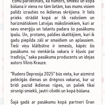
“Esmu pārliecināts, ka humors, smiekli un kopā
būšana ir viena no tām lietām, kas mums visiem
palīdz izrauties no ikdienas skrējiena. Ir liels
prieks strādāt kopā ar tik radošiem un
harizmātiskiem Latvijas māksliniekiem, kuri ar
savu enerģiju un talantu padara šo pasākumu
īpašu. Un, protams, paldies skatītājiem, kuri ik
gadu piepilda zāli ar smaidiem un aplausiem.
Tieši viņu klātbūtne ir iemesls, kāpēc šis
pasākums no vienkārša vakara ir kļuvis par
tradīciju,” saka pasākuma producents un idejas
autors Vilnis Krauze.
“Rudens Depresija 2025” būs vieta, kur aizmirst
pelēcīgās dienas un drēgnos vakarus, kur uz
brīdi pazūd ikdienas rūpes, un paliek tikai
sirsnīgi smiekli, jautri cilvēki un kopā būšana.
Šajā gadā ar pasākumu kopā partneri Gran