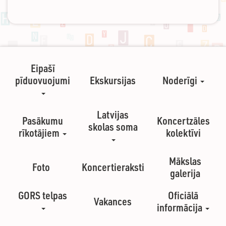
Eipašī
pīduovuojumi
Ekskursijas
Noderīgi
Latvijas
Pasākumu
Koncertzāles
skolas soma
rīkotājiem
kolektīvi
Mākslas
Foto
Koncertieraksti
galerija
GORS telpas
Oficiālā
Vakances
informācija