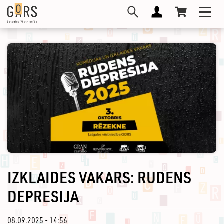
Pārlekt
Toggl
uz
navig
galveno
saturu
IZKLAIDES VAKARS: RUDENS
DEPRESIJA
08.09.2025 - 14:56