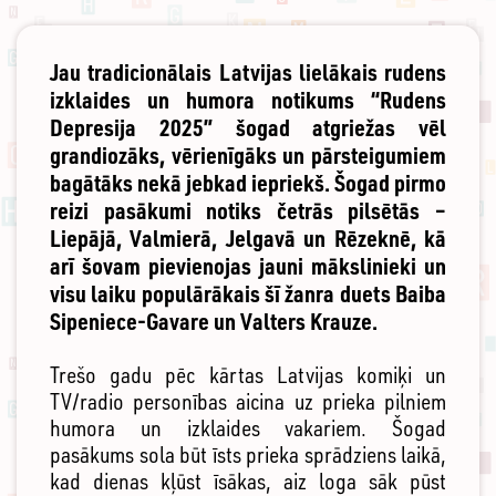
Jau tradicionālais Latvijas lielākais rudens
izklaides un humora notikums “Rudens
Depresija 2025” šogad atgriežas vēl
grandiozāks, vērienīgāks un pārsteigumiem
bagātāks nekā jebkad iepriekš. Šogad pirmo
reizi pasākumi notiks četrās pilsētās –
Liepājā, Valmierā, Jelgavā un Rēzeknē, kā
arī šovam pievienojas jauni mākslinieki un
visu laiku populārākais šī žanra duets Baiba
Sipeniece-Gavare un Valters Krauze.
Trešo gadu pēc kārtas Latvijas komiķi un
TV/radio personības aicina uz prieka pilniem
humora un izklaides vakariem. Šogad
pasākums sola būt īsts prieka sprādziens laikā,
kad dienas kļūst īsākas, aiz loga sāk pūst