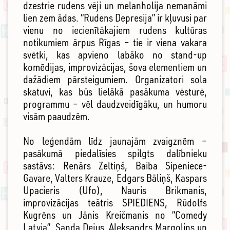
dzestrie rudens vēji un melanholija nemanāmi
lien zem ādas. “Rudens Depresija” ir kļuvusi par
vienu no iecienītākajiem rudens kultūras
notikumiem ārpus Rīgas – tie ir viena vakara
svētki, kas apvieno labāko no stand-up
komēdijas, improvizācijas, šova elementiem un
dažādiem pārsteigumiem. Organizatori sola
skatuvi, kas būs lielākā pasākuma vēsturē,
programmu – vēl daudzveidīgāku, un humoru
visām paaudzēm.
No leģendām līdz jaunajām zvaigznēm –
pasākumā piedalīsies spilgts dalībnieku
sastāvs: Renārs Zeltiņš, Baiba Sipeniece-
Gavare, Valters Krauze, Edgars Bāliņš, Kaspars
Upacieris (Ufo), Nauris Brikmanis,
improvizācijas teātris SPIEDIENS, Rūdolfs
Kugrēns un Jānis Kreičmanis no “Comedy
Latvia”, Sanda Dejus, Aleksandrs Margoļins un