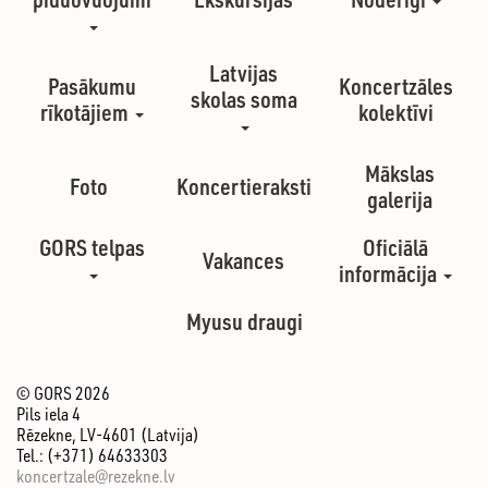
Latvijas
Pasākumu
Koncertzāles
skolas soma
rīkotājiem
kolektīvi
Mākslas
Foto
Koncertieraksti
galerija
GORS telpas
Oficiālā
Vakances
informācija
Myusu draugi
© GORS 2026
Pils iela 4
Rēzekne, LV-4601 (Latvija)
Tel.: (+371) 64633303
koncertzale@rezekne.lv