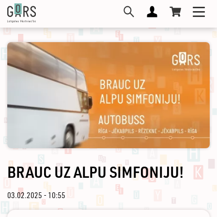
Pārlekt
Toggl
uz
navig
galveno
saturu
BRAUC UZ ALPU SIMFONIJU!
03.02.2025 - 10:55