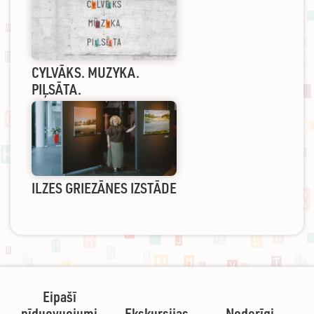
CYLVĀKS. MUZYKA.
PIĻSĀTA.
ILZES GRIEZĀNES IZSTĀDE
Eipašī
pīduovuojumi
Ekskursijas
Noderīgi