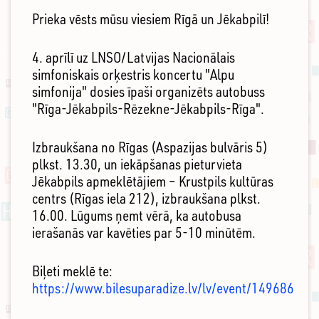
Prieka vēsts mūsu viesiem Rīgā un Jēkabpilī!
4. aprīlī uz LNSO/Latvijas Nacionālais
simfoniskais orķestris koncertu "Alpu
simfonija" dosies īpaši organizēts autobuss
"Rīga-Jēkabpils-Rēzekne-Jēkabpils-Rīga".
Izbraukšana no Rīgas (Aspazijas bulvāris 5)
plkst. 13.30, un iekāpšanas pieturvieta
Jēkabpils apmeklētājiem – Krustpils kultūras
centrs (Rīgas iela 212), izbraukšana plkst.
16.00. Lūgums ņemt vērā, ka autobusa
ierašanās var kavēties par 5-10 minūtēm.
Biļeti meklē te:
https://www.bilesuparadize.lv/lv/event/149686