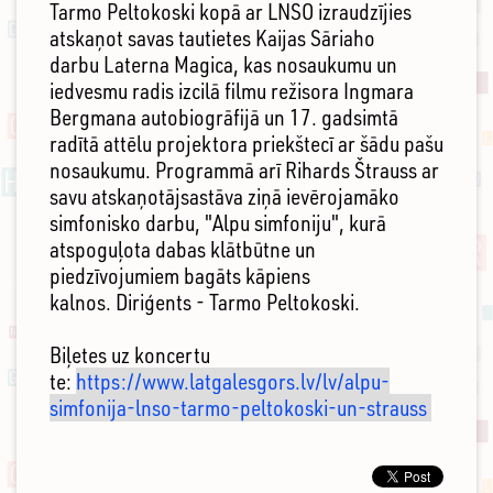
Tarmo Peltokoski kopā ar LNSO izraudzījies
atskaņot savas tautietes Kaijas Sāriaho
darbu Laterna Magica, kas nosaukumu un
iedvesmu radis izcilā filmu režisora Ingmara
Bergmana autobiogrāfijā un 17. gadsimtā
radītā attēlu projektora priekštecī ar šādu pašu
nosaukumu. Programmā arī Rihards Štrauss ar
savu atskaņotājsastāva ziņā ievērojamāko
simfonisko darbu, "Alpu simfoniju", kurā
atspoguļota dabas klātbūtne un
piedzīvojumiem bagāts kāpiens
kalnos. Diriģents - Tarmo Peltokoski.
Biļetes uz koncertu
te:
https://www.latgalesgors.lv/lv/alpu-
simfonija-lnso-tarmo-peltokoski-un-strauss