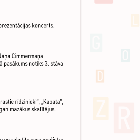
prezentācijas koncerts.
un Jāņa Cimmermaņa
umā pasākums notiks 3. stāva
astie rīdzinieki“, „Kabata“,
, gan mazākus skatītājus.
u un rakstītu savu maģistra