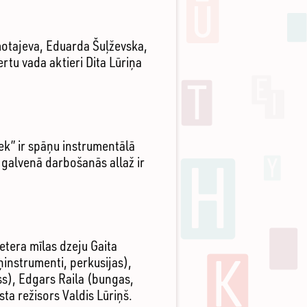
motajeva, Eduarda Šuļževska,
tu vada aktieri Dita Lūriņa
k” ir spāņu instrumentālā
 galvenā darbošanās allaž ir
Petera mīlas dzeju Gaita
ņinstrumenti, perkusijas),
ass), Edgars Raila (bungas,
sta režisors Valdis Lūriņš.