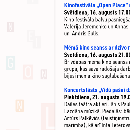
Kinofestivāla „Open Place“
Svētdiena, 16. augusts 17.0
Kino festivāla balvu pasniegš
Valērija Jeremenko un Annas B
un Andris Bulis.
Mēmā kino seanss ar dzīvo 
Svētdiena, 16. augusts 21.0
Brīvdabas mēmā kino seanss a
grupa, kas savā radošajā darb
bijusi mēmā kino saglabāšana,
Koncertstāsts „Vidū pašai d
Piektdiena, 21. augusts 19.
Dailes teātra aktieri Jānis Pau
Lazdāna mūzikā. Piedalās: bēr
Artūrs Palkēvičs (taustiņinstr
marimba), kā arī Inta Teterovs