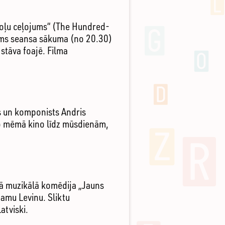
soļu ceļojums“ (The Hundred-
irms seansa sākuma (no 20.30)
stāva foajē. Filma
is un komponists Andris
s no mēmā kino līdz mūsdienām,
kā muzikālā komēdija „Jauns
damu Levinu. Sliktu
atviski.