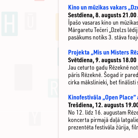
Kino un mūzikas vakars „Dze
Sestdiena, 8. augusts 21.00
Īpašo vasaras kino un mūzikas
Mārgaretu Tečeri „Dzelzs lēdij
pasākums notiks 3. stāva foajē
Projekta „Mis un Misters Rē
Svētdiena, 9. augusts 18.00 
Jau ceturto gadu Rēzeknē noti
pāris Rēzeknē. Šogad ir paredz
cirka mākslinieki, bet finālist
Kinofestivāla „Open Place“
Trešdiena, 12. augusts 19.0
No 12. līdz 16. augustam Rēze
koncerta pirmajā daļā latgali
prezentēta festivāla žūrija, fi