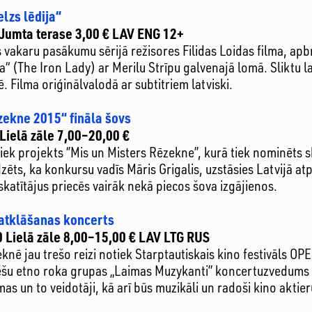
lzs lēdija“
 Jumta terase 3,00 € LAV ENG 12+
 vakaru pasākumu sērijā režisores Filidas Loidas filma, apb
a“ (The Iron Lady) ar Merilu Strīpu galvenajā lomā. Sliktu 
. Filma oriģinālvalodā ar subtitriem latviski.
zekne 2015“ fināla šovs
Lielā zāle 7,00–20,00 €
ek projekts ‘’Mis un Misters Rēzekne’’, kurā tiek nominēts s
ēts, ka konkursu vadīs Māris Grigalis, uzstāsies Latvijā atp
i skatītājus priecēs vairāk nekā piecos šova izgājienos.
 atklāšanas koncerts
0 Lielā zāle 8,00–15,00 € LAV LTG RUS
knē jau trešo reizi notiek Starptautiskais kino festivāls O
ešu etno roka grupas „Laimas Muzykanti” koncertuzvedums kin
lmas un to veidotāji, kā arī būs muzikāli un radoši kino akti