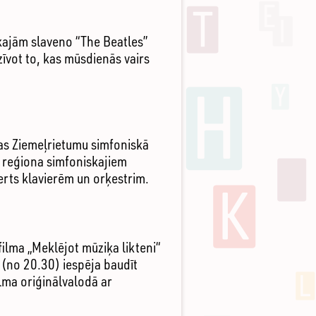
kajām slaveno “The Beatles”
zīvot to, kas mūsdienās vairs
jas Ziemeļrietumu simfoniskā
u reģiona simfoniskajiem
erts klavierēm un orķestrim.
ilma „Meklējot mūziķa likteni“
(no 20.30) iespēja baudīt
lma oriģinālvalodā ar