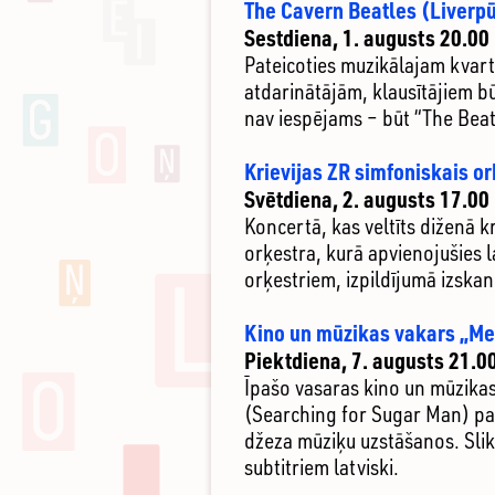
The Cavern Beatles (Liverp
Sestdiena, 1. augusts 20.00
Pateicoties muzikālajam kvart
atdarinātājām, klausītājiem bū
nav iespējams – būt “The Beat
Krievijas ZR simfoniskais or
Svētdiena, 2. augusts 17.00
Koncertā, kas veltīts diženā 
orķestra, kurā apvienojušies l
orķestriem, izpildījumā izska
Kino un mūzikas vakars „Mek
Piektdiena, 7. augusts 21.0
Īpašo vasaras kino un mūzikas
(Searching for Sugar Man) pa
džeza mūziķu uzstāšanos. Slik
subtitriem latviski.