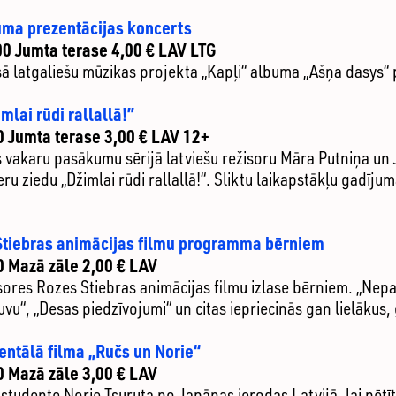
uma prezentācijas koncerts
00 Jumta terase 4,00 € LAV LTG
šā latgaliešu mūzikas projekta „Kapļi“ albuma „Ašņa dasys“ 
mlai rūdi rallallā!”
0 Jumta terase 3,00 € LAV 12+
s vakaru pasākumu sērijā latviešu režisoru Māra Putniņa 
eru ziedu „Džimlai rūdi rallallā!“. Sliktu laikapstākļu gadīj
 Stiebras animācijas filmu programma bērniem
0 Mazā zāle 2,00 € LAV
sores Rozes Stiebras animācijas filmu izlase bērniem. „Nepar
lauvu“, „Desas piedzīvojumi“ un citas iepriecinās gan lielākus
ntālā filma „Ručs un Norie“
0 Mazā zāle 3,00 € LAV
studente Norie Tsuruta no Japānas ierodas Latvijā, lai pētīt