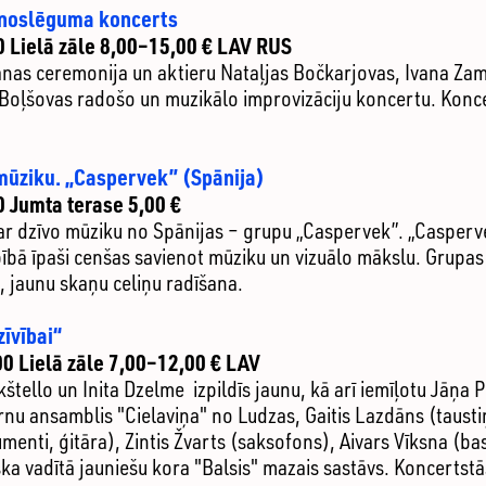
 noslēguma koncerts
0 Lielā zāle 8,00–15,00 € LAV RUS
anas ceremonija un aktieru Nataļjas Bočkarjovas, Ivana Za
oļšovas radošo un muzikālo improvizāciju koncertu. Koncer
mūziku. „Caspervek” (Spānija)
0 Jumta terase 5,00 €
r dzīvo mūziku no Spānijas – grupu „Caspervek”. „Casperve
ībā īpaši cenšas savienot mūziku un vizuālo mākslu. Grupas
 jaunu skaņu celiņu radīšana.
zīvībai“
00 Lielā zāle 7,00–12,00 € LAV
kštello un Inita Dzelme izpildīs jaunu, kā arī iemīļotu Jāņa 
nu ansamblis "Cielaviņa" no Ludzas, Gaitis Lazdāns (tausti
umenti, ģitāra), Zintis Žvarts (saksofons), Aivars Vīksna (b
ka vadītā jauniešu kora "Balsis" mazais sastāvs. Koncertstā