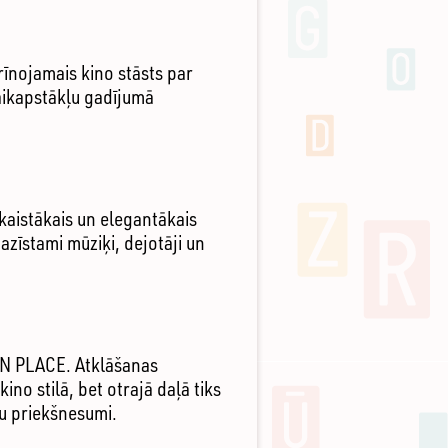
rīnojamais kino stāsts par
laikapstākļu gadījumā
kaistākais un elegantākais
azīstami mūziķi, dejotāji un
PEN PLACE. Atklāšanas
o stilā, bet otrajā daļā tiks
eru priekšnesumi.