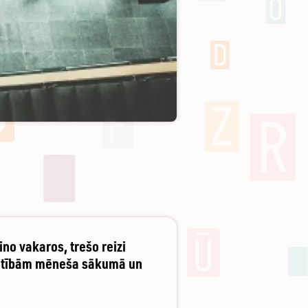
no vakaros, trešo reizi
vērtībām mēneša sākumā un