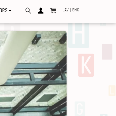
ORS
LAV
ENG