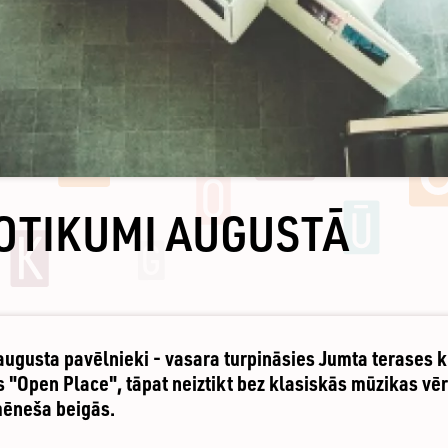
OTIKUMI AUGUSTĀ
augusta pavēlnieki - vasara turpināsies Jumta terases ki
s "Open Place", tāpat neiztikt bez klasiskās mūzikas 
mēneša beigās.