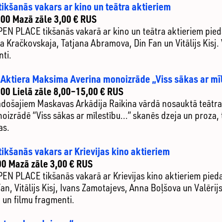
tikšanās vakars ar kino un teātra aktieriem
.00 Mazā zāle 3,00 € RUS
PEN PLACE tikšanās vakarā ar kino un teātra aktieriem pieda
a Kračkovskaja, Tatjana Abramova, Din Fan un Vitālijs Kisj.
ti.
 Aktiera Maksima Averina monoizrāde „Viss sākas ar mī
.00 Lielā zāle 8,00–15,00 € RUS
adošajiem Maskavas Arkādija Raikina vārdā nosauktā teātra “
noizrādē “Viss sākas ar mīlestību...” skanēs dzeja un proza
as.
tikšanās vakars ar Krievijas kino aktieriem
00 Mazā zāle 3,00 € RUS
OPEN PLACE tikšanās vakarā ar Krievijas kino aktieriem pied
an, Vitālijs Kisj, Ivans Zamotajevs, Anna Boļšova un Valēri
 un filmu fragmenti.