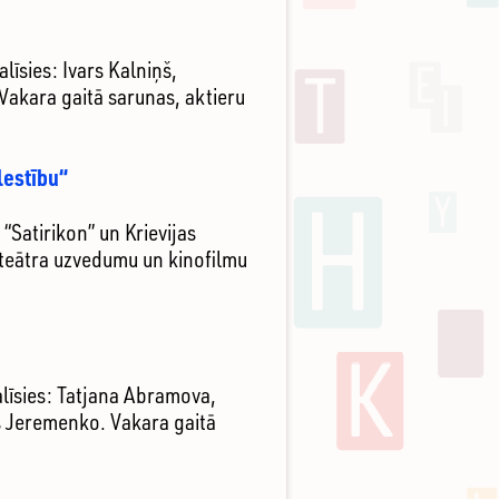
līsies: Ivars Kalniņš,
 Vakara gaitā sarunas, aktieru
lestību“
Satirikon” un Krievijas
, teātra uzvedumu un kinofilmu
alīsies: Tatjana Abramova,
js Jeremenko. Vakara gaitā