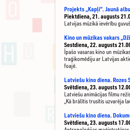
Projekts „Kapļi“. Jaunā alb
Piektdiena, 21. augusts 21.
Latvijas mūzikā ievērību guvu
Kino un mūzikas vakars
„Dži
Sestdiena, 22. augusts 21.0
Īpašo vasaras kino un mūzika
traģikomēdiju ar Latvijas akti
foajē.
Latviešu kino diena. Rozes
Svētdiena, 23. augusts 12.0
Latviešu animācijas filmu reži
„Kā brālītis trusītis uzvarēja 
Latviešu kino diena. Dokume
Svētdiena, 23. augusts 17.0
Antropoloģijas maģistratūras 