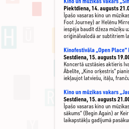
Kino un mūzikas vakars „Si
Piektdiena, 14. augusts 21.
Īpašo vasaras kino un mūzika
Foot Journey) ar Helēnu Mirr
iespēja baudīt džeza mūziķu u
oriģinālvalodā ar subtitriem la
Kinofestivāla „Open Place“ 
Sestdiena, 15. augusts 19.0
Koncertā uzstāsies aktieris Iv
Ābelīte, „Kino orķestris” pian
iekļaujot latviešu, itāļu, fran
Kino un mūzikas vakars „J
Sestdiena, 15. augusts 21.0
Īpašo vasaras kino un mūzikas
sākums“ (Begin Again) ar Keir
laikapstākļu gadījumā pasākums