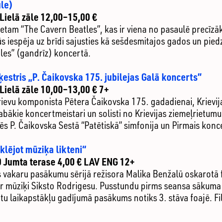
ūle)
 Lielā zāle 12,00–15,00 €
etam “The Cavern Beatles”, kas ir viena no pasaulē precīzā
s iespēja uz brīdi sajusties kā sešdesmitajos gados un pied
les” (gandrīz) koncertā.
ķestris „P. Čaikovska 175. jubilejas Galā koncerts”
 Lielā zāle 10,00–13,00 € 7+
krievu komponista Pētera Čaikovska 175. gadadienai, Krievi
abākie koncertmeistari un solisti no Krievijas ziemeļrietum
nēs P. Čaikovska Sestā “Patētiskā” simfonija un Pirmais konc
lējot mūziķa likteni“
0 Jumta terase 4,00 € LAV ENG 12+
 vakaru pasākumu sērijā režisora Malika Benžalū oskarotā f
r mūziķi Siksto Rodrigesu. Pusstundu pirms seansa sākuma 
tu laikapstākļu gadījumā pasākums notiks 3. stāva foajē. Fi