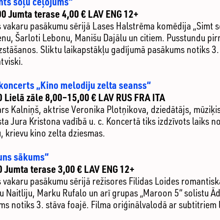
mts soļu ceļojums“
00 Jumta terase 4,00 € LAV ENG 12+
s vakaru pasākumu sērijā Lases Halstrēma komēdija „Simt 
enu, Šarloti Lebonu, Manišu Dajālu un citiem. Pusstundu p
zstāšanos. Sliktu laikapstākļu gadījumā pasākums notiks 3. 
tviski.
koncerts „Kino melodiju zelta seanss“
0 Lielā zāle 8,00–15,00 € LAV RUS FRA ITA
ars Kalniņš, aktrise Veronika Plotņikova, dziedātājs, mūziķ
ista Jura Kristona vadībā u. c. Koncertā tiks izdzīvots laik
ču, krievu kino zelta dziesmas.
auns sākums“
0 Jumta terase 3,00 € LAV ENG 12+
 vakaru pasākumu sērijā režisores Filidas Loides romantis
u Naitliju, Marku Rufalo un arī grupas „Maroon 5“ solistu Ā
 notiks 3. stāva foajē. Filma oriģinālvalodā ar subtitriem l