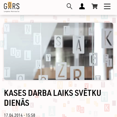
Pārlekt
Toggl
uz
navig
galveno
saturu
KASES DARBA LAIKS SVĒTKU
DIENĀS
17.04.2014 - 15:58