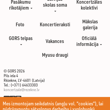
Pasākumu
Koncertzāles
skolas soma
rīkotājiem
kolektīvi
Mākslas
Foto
Koncertieraksti
galerija
GORS telpas
Oficiālā
Vakances
informācija
Myusu draugi
© GORS 2026
Pils iela 4
Rēzekne, LV-4601 (Latvija)
Tel.: (+371) 64633303
koncertzale@rezekne.lv
Mes izmontojam seikdatnis (angļu vol. "cookies"), lai
nūdrūsynuotu sātyslopys darbeibu i vyslobuokū