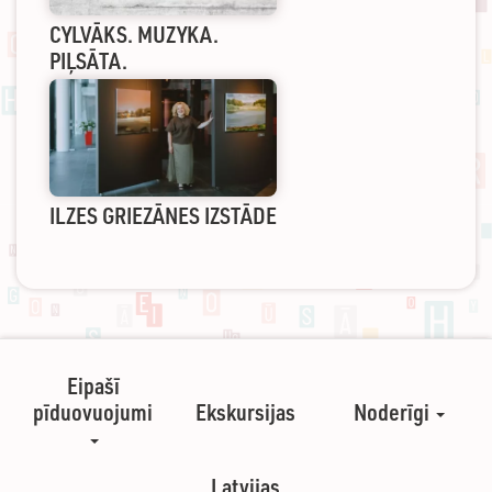
CYLVĀKS. MUZYKA.
PIĻSĀTA.
ILZES GRIEZĀNES IZSTĀDE
Eipašī
pīduovuojumi
Ekskursijas
Noderīgi
Latvijas