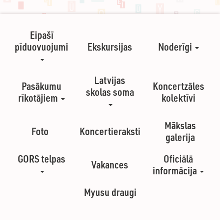
Eipašī
pīduovuojumi
Ekskursijas
Noderīgi
Latvijas
Pasākumu
Koncertzāles
skolas soma
rīkotājiem
kolektīvi
Mākslas
Foto
Koncertieraksti
galerija
GORS telpas
Oficiālā
Vakances
informācija
Myusu draugi