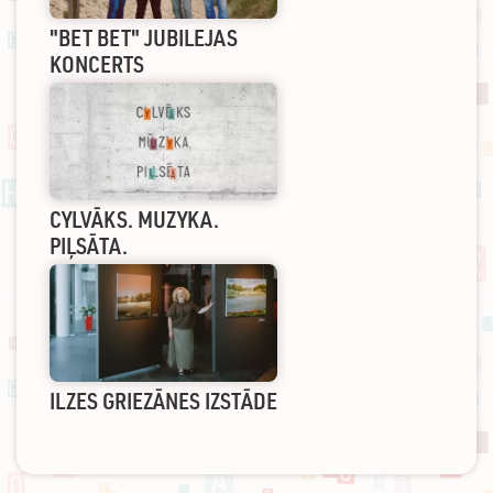
"BET BET" JUBILEJAS
KONCERTS
CYLVĀKS. MUZYKA.
PIĻSĀTA.
ILZES GRIEZĀNES IZSTĀDE