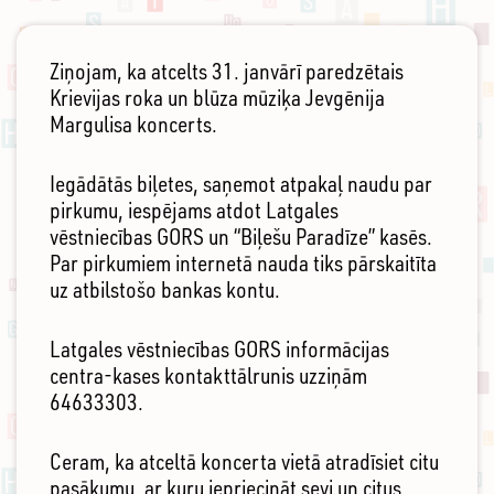
Ziņojam, ka atcelts 31. janvārī paredzētais
Krievijas roka un blūza mūziķa Jevgēnija
Margulisa koncerts.
Iegādātās biļetes, saņemot atpakaļ naudu par
pirkumu, iespējams atdot Latgales
vēstniecības GORS un “Biļešu Paradīze” kasēs.
Par pirkumiem internetā nauda tiks pārskaitīta
uz atbilstošo bankas kontu.
Latgales vēstniecības GORS informācijas
centra-kases kontakttālrunis uzziņām
64633303.
Ceram, ka atceltā koncerta vietā atradīsiet citu
pasākumu, ar kuru iepriecināt sevi un citus.