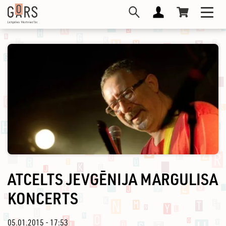
Pārlekt
Toggl
uz
navig
galveno
saturu
ATCELTS JEVGĒNIJA MARGULISA
KONCERTS
05.01.2015 - 17:53