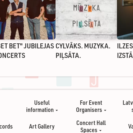
BET BET" JUBILEJAS
CYLVĀKS. MUZYKA.
ILZE
ONCERTS
PIĻSĀTA.
IZST
Useful
For Event
Latv
information
Organisers
Concert Hall
cords
Art Gallery
V
Spaces