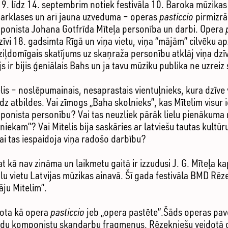
9. līdz 14. septembrim notiek festivāla 10. Baroka mūzika
tarklases un arī jauna uzveduma – operas
pasticcio
pirmizrā
mponista Johana Gotfrīda Mīteļa personība un darbi. Opera
zīvi 18. gadsimta Rīgā un viņa vietu, viņa “mājām” cilvēku 
iļdomīgais skatījums uz skaņraža personību atklāj viņa dzīv
js ir bijis ģeniālais Bahs un ja tavu mūziku publika ne uzreiz
lis – noslēpumainais, nesaprastais vientuļnieks, kura dzīv
dz atbildes. Vai zīmogs „Baha skolnieks”, kas Mītelim visur 
onista personību? Vai tas neuzliek pārāk lielu pienākuma na
niekam”? Vai Mītelis bija saskāries ar latviešu tautas kultūr
ai tas iespaidoja viņa radošo darbību?
t kā nav zināma un laikmetu gaitā ir izzudusi J. G. Mīteļa kap
ilu vietu Latvijas mūzikas ainavā. Šī gada festivāla BMD R
āju Mītelim”.
dota kā opera
pasticcio
jeb „opera pastēte”.Šāds operas pavei
ažādu komponistu skaņdarbu fragmenus. Rēzekniešu veidotā 