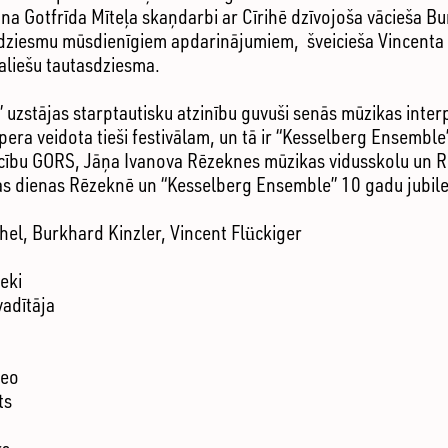
na Gotfrīda Mīteļa skaņdarbi ar Cīrihē dzīvojoša vācieša B
odziesmu mūsdienīgiem apdarinājumiem, šveicieša Vincenta 
aliešu tautasdziesma.
 uzstājas starptautisku atzinību guvuši senās mūzikas interpr
ra veidota tieši festivālam, un tā ir “Kesselberg Ensemble”
cību GORS, Jāņa Ivanova Rēzeknes mūzikas vidusskolu un Rē
kas dienas Rēzeknē un “Kesselberg Ensemble” 10 gadu jubile
el, Burkhard Kinzler, Vincent Flückiger
eki
vadītāja
deo
ts