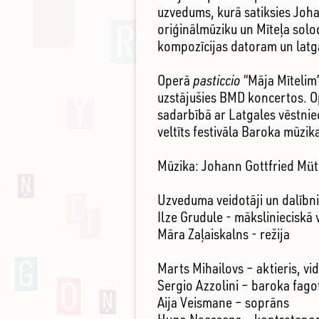
uzvedums, kurā satiksies Joha
oriģinālmūziku un Mīteļa sol
kompozīcijas datoram un latg
Operā
pasticcio
“Māja Mītelim”
uzstājušies BMD koncertos. Ope
sadarbībā ar Latgales vēstnie
veltīts festivāla Baroka mūzi
Mūzika: Johann Gottfried Müth
Uzveduma veidotāji un dalībni
Ilze Grudule - mākslinieciskā 
Māra Zaļaiskalns - režija
Marts Mihailovs – aktieris, vi
Sergio Azzolini – baroka fago
Aija Veismane – soprāns