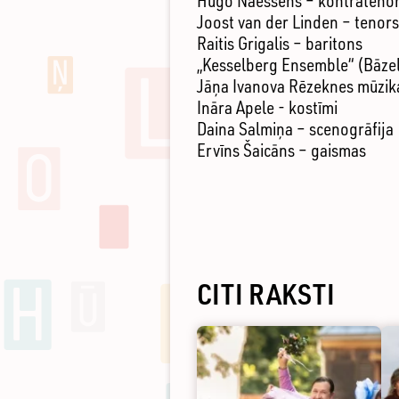
Hugo Naessens – kontrateno
Joost van der Linden – tenors
Raitis Grigalis – baritons
„Kesselberg Ensemble“ (Bāzel
Jāņa Ivanova Rēzeknes mūzika
Ināra Apele - kostīmi
Daina Salmiņa – scenogrāfija
Ervīns Šaicāns – gaismas
CITI RAKSTI