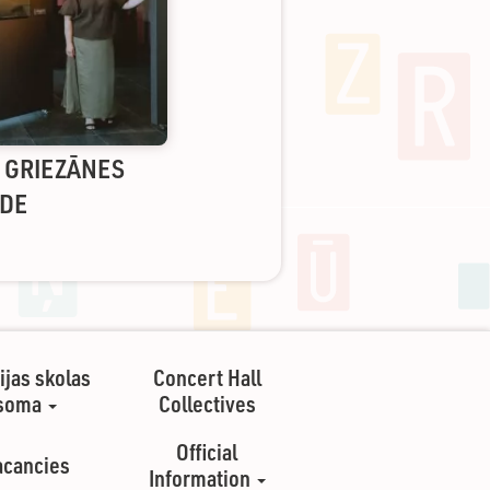
S GRIEZĀNES
ĀDE
ijas skolas
Concert Hall
soma
Collectives
Official
acancies
Information