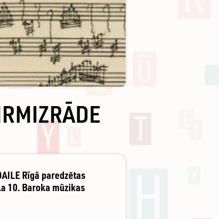
PIRMIZRĀDE
DAILE Rīgā paredzētas
āla 10. Baroka mūzikas