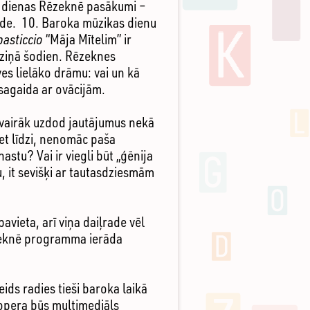
s dienas Rēzeknē pasākumi –
de. 10. Baroka mūzikas dienu
pasticcio
“Māja Mītelim” ir
apziņā šodien. Rēzeknes
es lielāko drāmu: vai un kā
 sagaida ar ovācijām.
e vairāk uzdod jautājumus nekā
iet līdzi, nenomāc paša
stu? Vai ir viegli būt „ģēnija
u, it sevišķi ar tautasdziesmām
avieta, arī viņa daiļrade vēl
ēzeknē programma ierāda
ds radies tieši baroka laikā
opera būs multimediāls