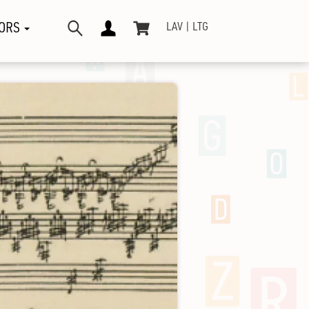
ORS
LAV
LTG