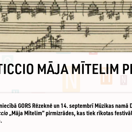
ICCIO MĀJA MĪTELIM 
tniecībā GORS Rēzeknē un 14. septembrī Mūzikas namā 
ccio
„Māja Mītelim” pirmizrādes, kas tiek rīkotas festiv
.