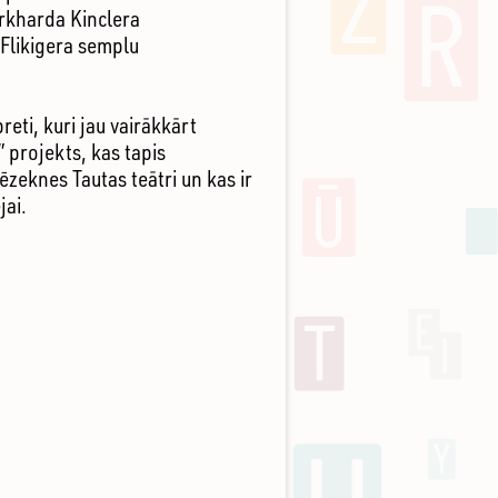
urkharda Kinclera
Flikigera semplu
eti, kuri jau vairākkārt
 projekts, kas tapis
zeknes Tautas teātri un kas ir
jai.