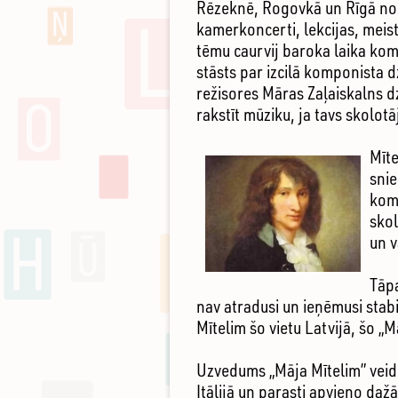
Rēzeknē, Rogovkā un Rīgā no 
kamerkoncerti, lekcijas, meis
tēmu caurvij baroka laika ko
stāsts par izcilā komponista d
režisores Māras Zaļaiskalns dz
rakstīt mūziku, ja tavs skolotā
Mīte
snie
komp
skol
un v
Tāpa
nav atradusi un ieņēmusi stab
Mītelim šo vietu Latvijā, šo „M
Uzvedums „Māja Mītelim” vei
Itālijā un parasti apvieno d