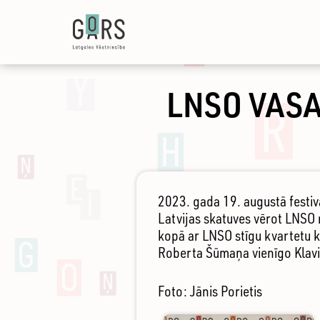
Skip
to
main
content
LNSO VASA
2023. gada 19. augustā festiv
Latvijas skatuves vērot LNSO 
kopā ar LNSO stīgu kvartetu 
Roberta Šūmaņa vienīgo Klavie
Foto: Jānis Porietis