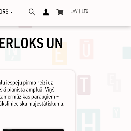
ORS
LAV
LTG
ŠERLOKS UN
u iespēju pirmo reizi uz
ski pianista ampluā. Viņš
a kamermūzikas paraugiem –
ākslinieciska majestātiskuma.