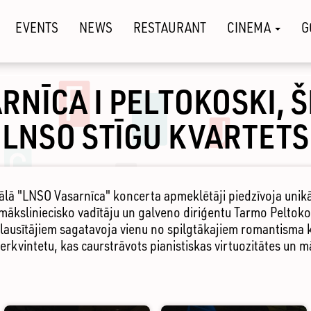
EVENTS
NEWS
RESTAURANT
CINEMA
G
RNĪCA I PELTOKOSKI, 
LNSO STĪGU KVARTETS
ālā "LNSO Vasarnīca" koncerta apmeklētāji piedzīvoja unikāl
māksliniecisko vadītāju un galveno diriģentu Tarmo Peltoko
klausītājiem sagatavoja vienu no spilgtākajiem romantism
rkvintetu, kas caurstrāvots pianistiskas virtuozitātes un m