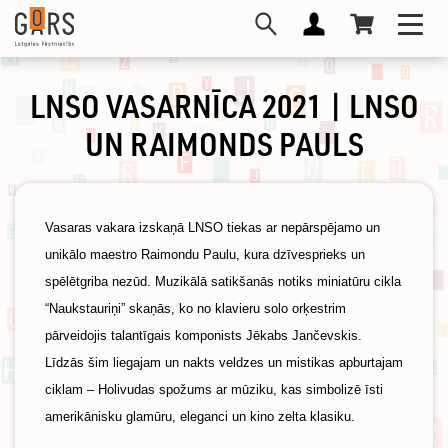
Skip
Toggl
to
navig
main
content
LNSO VASARNĪCA 2021 | LNSO
UN RAIMONDS PAULS
Vasaras vakara izskaņā LNSO tiekas ar nepārspējamo un
unikālo maestro Raimondu Paulu, kura dzīvesprieks un
spēlētgriba nezūd. Muzikālā satikšanās notiks miniatūru cikla
“Naukstauriņi” skaņās, ko no klavieru solo orķestrim
pārveidojis talantīgais komponists Jēkabs Jančevskis.
Līdzās šim liegajam un nakts veldzes un mistikas apburtajam
ciklam – Holivudas spožums ar mūziku, kas simbolizē īsti
amerikānisku glamūru, eleganci un kino zelta klasiku.