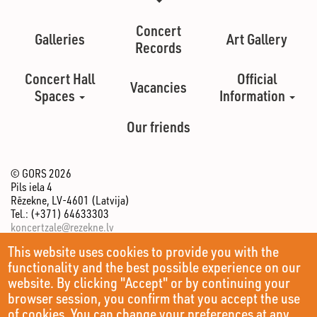
Concert
Galleries
Art Gallery
Records
Concert Hall
Official
Vacancies
Spaces
Information
Our friends
© GORS 2026
Pils iela 4
Rēzekne, LV-4601 (Latvija)
Tel.: (+371) 64633303
koncertzale@rezekne.lv
This website uses cookies to provide you with the
functionality and the best possible experience on our
website. By clicking "Accept" or by continuing your
browser session, you confirm that you accept the use
of cookies. You can change your preferences at any