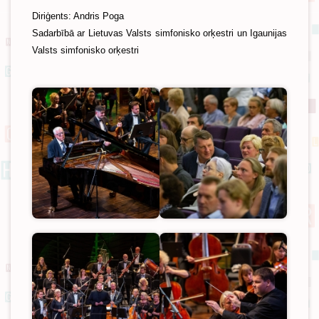
Diriģents: Andris Poga
Sadarbībā ar Lietuvas Valsts simfonisko orķestri un Igaunijas
Valsts simfonisko orķestri