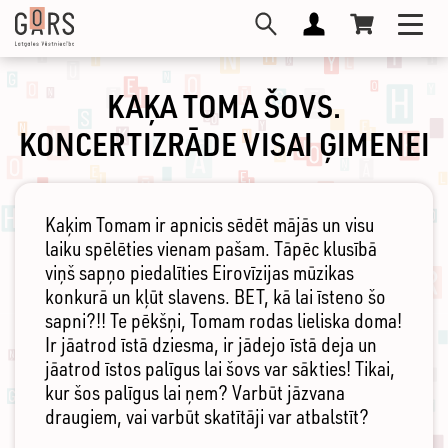
Skip
Toggl
to
navig
main
content
KAĶA TOMA ŠOVS.
KONCERTIZRĀDE VISAI ĢIMENEI
Kaķim Tomam ir apnicis sēdēt mājās un visu
laiku spēlēties vienam pašam. Tāpēc klusībā
viņš sapņo piedalīties Eirovīzijas mūzikas
konkurā un kļūt slavens. BET, kā lai īsteno šo
sapni?!! Te pēkšņi, Tomam rodas lieliska doma!
Ir jāatrod īstā dziesma, ir jādejo īstā deja un
jāatrod īstos palīgus lai šovs var sākties! Tikai,
kur šos palīgus lai ņem? Varbūt jāzvana
draugiem, vai varbūt skatītāji var atbalstīt?