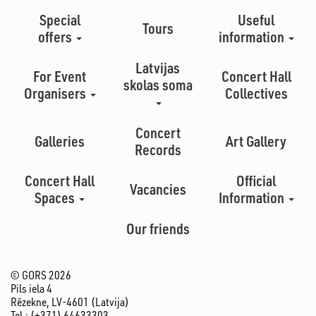
Special
Useful
Tours
offers
information
Latvijas
For Event
Concert Hall
skolas soma
Organisers
Collectives
Concert
Galleries
Art Gallery
Records
Concert Hall
Official
Vacancies
Spaces
Information
Our friends
© GORS 2026
Pils iela 4
Rēzekne, LV-4601 (Latvija)
Tel.: (+371) 64633303