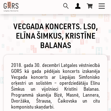
Skip
Toggl
to
navig
main
content
VECGADA KONCERTS. LSO,
ELĪNA ŠIMKUS, KRISTĪNE
BALANAS
2018. gada 30. decembrī Latgales vēstniecībā
GORS kā gada pēdējais koncerts izskanēja
Vecgada koncerts ar Liepājas Simfonisko
orķestri un solistēm – operdziedātāju Elīnu
Šimkus un vijolnieci Kristīni Balanas.
Programmā skanēja Bizē, Masnē, Lannera,
Dvoržāka, Štrausa, Čaikovska un citu
komponistu skaņdarbi.