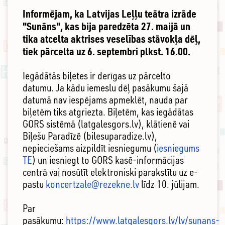
Informējam, ka Latvijas Leļļu teātra izrāde
"Sunāns", kas bija paredzēta 27. maijā un
tika atcelta aktrises veselības stāvokļa dēļ,
tiek pārcelta uz 6. septembri plkst. 16.00.
Iegādātās biļetes ir derīgas uz pārcelto
datumu. Ja kādu iemeslu dēļ pasākumu šajā
datumā nav iespējams apmeklēt, nauda par
biļetēm tiks atgriezta. Biļetēm, kas iegādātas
GORS sistēmā (latgalesgors.lv), klātienē vai
Biļešu Paradīzē (bilesuparadize.lv),
nepieciešams aizpildīt iesniegumu (
iesniegums
TE
) un iesniegt to GORS kasē-informācijas
centrā vai nosūtīt elektroniski parakstītu uz e-
pastu
koncertzale@rezekne.lv
līdz 10. jūlijam.
Par
pasākumu:
https://www.latgalesgors.lv/lv/sunans-