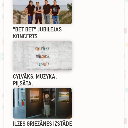
"BET BET" JUBILEJAS
KONCERTS
CYLVĀKS. MUZYKA.
PIĻSĀTA.
ILZES GRIEZĀNES IZSTĀDE