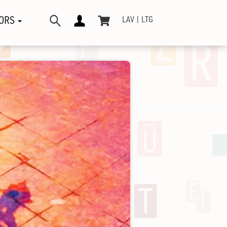
ORS
LAV
LTG