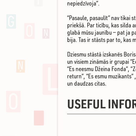
nepiedzīvoja”.
“Pasaule, pasaulīt” nav tikai st
priekšā. Par ticību, kas silda 
glabā mūsu jaunību — pat ja paš
bija. Tas ir stāsts par to, kas
Dziesmu stāstā izskanēs Bori
un visiem zināmās ir grupai “E
“Es neesmu Džeina Fonda”, “Ze
return”, “Es esmu muzikants” ,
un daudzas citas.
USEFUL INFO