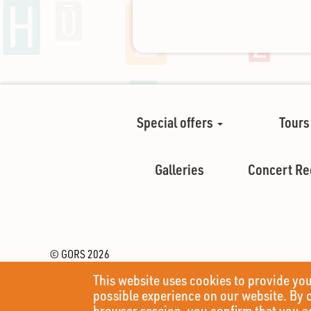
Special offers
Tours
Galleries
Concert Re
© GORS 2026
Pils iela 4
This website uses cookies to provide you
Rēzekne, LV-4601 (Latvija)
possible experience on our website. By 
Tel.: (+371) 64633303
koncertzale@rezekne.lv
browser session, you confirm that you a