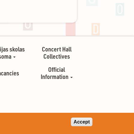
ijas skolas
Concert Hall
soma
Collectives
Official
acancies
Information
Accept