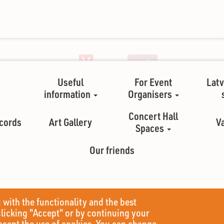
Useful
For Event
Latv
information
Organisers
Concert Hall
cords
Art Gallery
V
Spaces
Our friends
 with the functionality and the best
clicking "Accept" or by continuing your
ccept the use of cookies. You can change