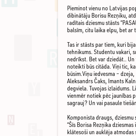
Pieminot vienu no Latvijas p
dibinātāju Borisu Rezņiku, at
radītais dziesmu stāsts “PASA
balsīm, citu laika elpu, bet ar
Tas ir stāsts par tiem, kuri bi
tehnikums. Studentu vakari, sm
nedrīkst. Bet var dziedāt.. Un 
noteikti būs citāda. Viņi tic,
būsim.Viņu iedvesma – dzeja, k
Aleksandrs Čaks, Imants Kalniņ
degviela. Tuvojas izlaidums. L
vienmēr notiek pēc jaunības pl
sagrauj? Un vai pasaule tiešām 
Komponista draugs, dziesmu st
“Šīs Borisa Rezņika dziesmas ir
klātesoši un auklēja atmodas s