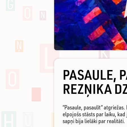
PASAULE, P
REZŅIKA D
“Pasaule, pasaulīt” atgriežas.
elpojošs stāsts par laiku, ka
sapņi bija lielāki par realitāti.