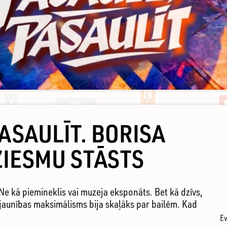
ASAULĪT. BORISA
ZIESMU STĀSTS
 Ne kā piemineklis vai muzeja eksponāts. Bet kā dzīvs,
d jaunības maksimālisms bija skaļāks par bailēm. Kad
Ev