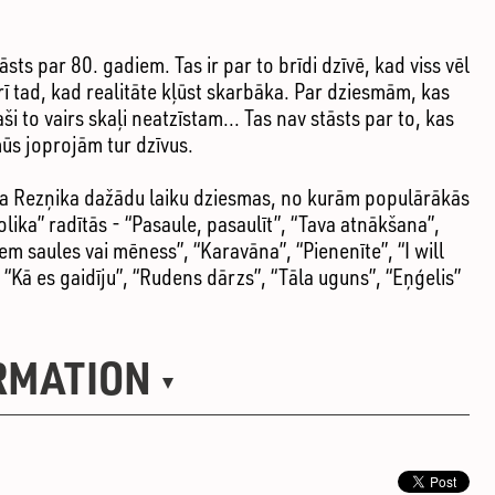
āsts par 80. gadiem. Tas ir par to brīdi dzīvē, kad viss vēl
arī tad, kad realitāte kļūst skarbāka. Par dziesmām, kas
i to vairs skaļi neatzīstam... Tas nav stāsts par to, kas
 mūs joprojām tur dzīvus.
sa Rezņika dažādu laiku dziesmas, no kurām populārākās
olika” radītās - “Pasaule, pasaulīt”, “Tava atnākšana”,
m saules vai mēness”, “Karavāna”, “Pienenīte”, “I will
 “Kā es gaidīju”, “Rudens dārzs”, “Tāla uguns”, “Eņģelis”
RMATION