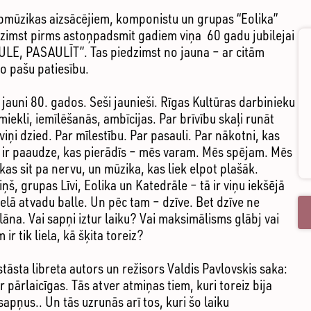
opmūzikas aizsācējiem, komponistu un grupas “Eolika”
dzimst pirms astoņpadsmit gadiem viņa 60 gadu jubilejai
ULE, PASAULĪT”. Tas piedzimst no jauna – ar citām
 to pašu patiesību.
ja jauni 80. gados. Seši jaunieši. Rīgas Kultūras darbinieku
iekli, iemīlēšanās, ambīcijas. Par brīvību skaļi runāt
viņi dzied. Par mīlestību. Par pasauli. Par nākotni, kas
 ka ir paaudze, kas pierādīs – mēs varam. Mēs spējam. Mēs
as sit pa nervu, un mūzika, kas liek elpot plašāk.
š, grupas Līvi, Eolika un Katedrāle – tā ir viņu iekšējā
ielā atvadu balle. Un pēc tam – dzīve. Bet dzīve ne
āna. Vai sapņi iztur laiku? Vai maksimālisms glābj vai
ir tik liela, kā šķita toreiz?
āsta libreta autors un režisors Valdis Pavlovskis saka:
 pārlaicīgas. Tās atver atmiņas tiem, kuri toreiz bija
apņus.. Un tās uzrunās arī tos, kuri šo laiku