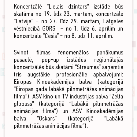
Koncertzālē “Lielais dzintars” izstāde būs
skatāma no 19. līdz 23. martam, koncertzālē
“Latvija” – no 27. līdz 29. martam, Latgales
vēstniecībā GORS – no 1. līdz 6. aprīlim un
koncertzālē “Cēsis” – no 8. līdz 11. aprīlim.
Svinot filmas fenomenālos panākumus
pasaulē, pop-up izstādēs reģionālajās
koncertzālēs būs skatāmi “Straumes” saņemtie
trīs augstākie profesionālie apbalvojumi:
Eiropas Kinoakadēmijas balva (kategorijā
“Eiropas gada labākā pilnmetrāžas animācijas
filma”), ASV kino un TV industrijas balva “Zelta
globuss” (kategorijā “Labākā pilnmetrāžas
animācijas filma”) un ASV Kinoakadēmijas
balva “Oskars” (kategorijā “Labākā
pilnmetrāžas animācijas filma”).