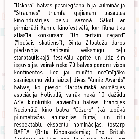
“Oskara” balvas pasniegšana bija kulminācija
“Straumes” triumfa gājienam pasaules
kinoindustrijas balvu sezonā. Sākot ar
pirmizrādi Kannu kinofestivālā, kur filma tika
atlasīta konkursam “Un certain regard”
(“Īpašais skatiens”), Ginta Zilbaloža darbs
piedzīvoja neticami veiksmīgu ceļu
starptautiskajā festivālu apritē un līdz šim
ieguvis jau vairāk nekā 70 balvas gandrīz visos
kontinentos. Bez jau minēto nozīmīgāko
sasniegumu vidū jāizceļ divas “Annie Awards”
balvas, ko piešķir Starptautiskā animācijas
asociācija Holivudā, vairāk nekā 10 dažādu
ASV kinokritiķu apvienību balvas, Francijas
Nacionālā kino balva “Cēzars” (kā labākā
pilnmetrāžas animācijas filma) un citu
respektablu ekspertu nominācijas, tostarp
BAFTA (Britu Kinoakadēmija; The British