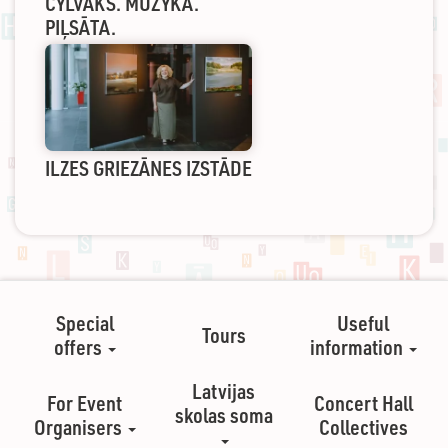
CYLVĀKS. MUZYKA.
PIĻSĀTA.
ILZES GRIEZĀNES IZSTĀDE
Special
Useful
Tours
offers
information
Latvijas
For Event
Concert Hall
skolas soma
Organisers
Collectives