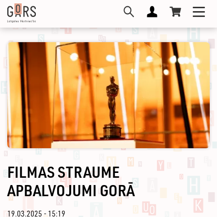
Skip
Toggl
to
navig
main
content
FILMAS STRAUME
APBALVOJUMI GORĀ
19.03.2025 - 15:19