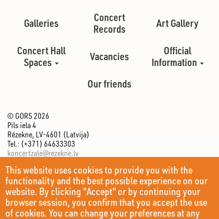
Concert
Galleries
Art Gallery
Records
Concert Hall
Official
Vacancies
Spaces
Information
Our friends
© GORS 2026
Pils iela 4
Rēzekne, LV-4601 (Latvija)
Tel.: (+371) 64633303
koncertzale@rezekne.lv
This website uses cookies to provide you with the
functionality and the best possible experience on our
website. By clicking "Accept" or by continuing your
browser session, you confirm that you accept the use
of cookies. You can change your preferences at any