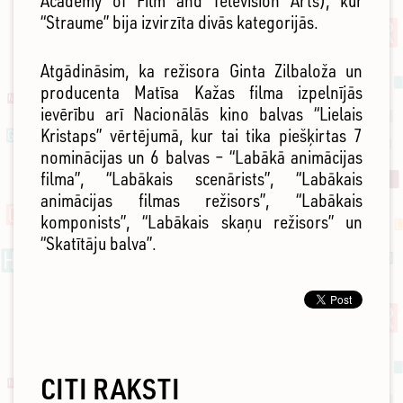
Academy of Film and Television Arts), kur
“Straume” bija izvirzīta divās kategorijās.
Atgādināsim, ka režisora Ginta Zilbaloža un
producenta Matīsa Kažas filma izpelnījās
ievērību arī Nacionālās kino balvas “Lielais
Kristaps” vērtējumā, kur tai tika piešķirtas 7
nominācijas un 6 balvas – “Labākā animācijas
filma”, “Labākais scenārists”, “Labākais
animācijas filmas režisors”, “Labākais
komponists”, “Labākais skaņu režisors” un
“Skatītāju balva”.
CITI RAKSTI