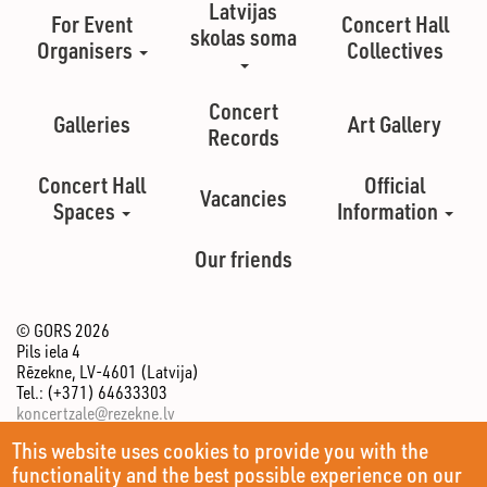
Latvijas
For Event
Concert Hall
skolas soma
Organisers
Collectives
Concert
Galleries
Art Gallery
Records
Concert Hall
Official
Vacancies
Spaces
Information
Our friends
© GORS 2026
Pils iela 4
Rēzekne, LV-4601 (Latvija)
Tel.: (+371) 64633303
koncertzale@rezekne.lv
This website uses cookies to provide you with the
functionality and the best possible experience on our