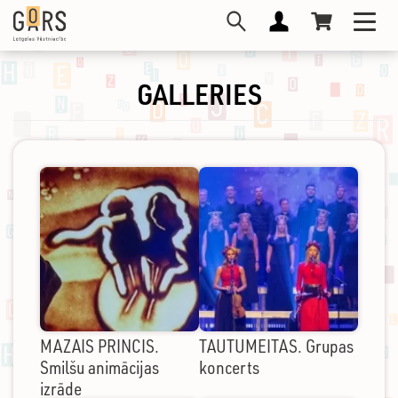
Skip
Toggl
to
navig
main
content
GALLERIES
MAZAIS PRINCIS.
TAUTUMEITAS. Grupas
Smilšu animācijas
koncerts
izrāde