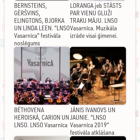
BERNSTEINS,
LORANGA jeb STĀSTS
GĒRŠVINS,
PAR VIENU GLUŽI
ELINGTONS, BJORKA
TRAKU MĀJU. LNSO
UN LINDA LEEN. "LNSO
Vasarnīca. Muzikāla
Vasarnīca" festivāla
izrāde visai ģimenei.
noslēgums
BĒTHOVENA
JĀNIS IVANOVS UN
HEROISKĀ, CARION UN
JAUNIE. "LNSO
LNSO. LNSO Vasarnīca
Vasarnīca 2019"
festivāla atklāšana