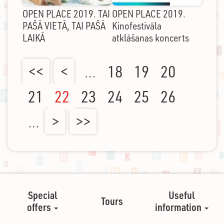
OPEN PLACE 2019. TAI
OPEN PLACE 2019.
PAŠĀ VIETĀ, TAI PAŠĀ
Kinofestivāla
LAIKĀ
atklāšanas koncerts
<<
<
…
18
19
20
21
22
23
24
25
26
…
>
>>
Special
Useful
Tours
offers
information