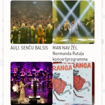
AUĻI. SENČU BALSIS
MAN NAV ŽĒL.
Normunda Rutuļa
koncertprogramma